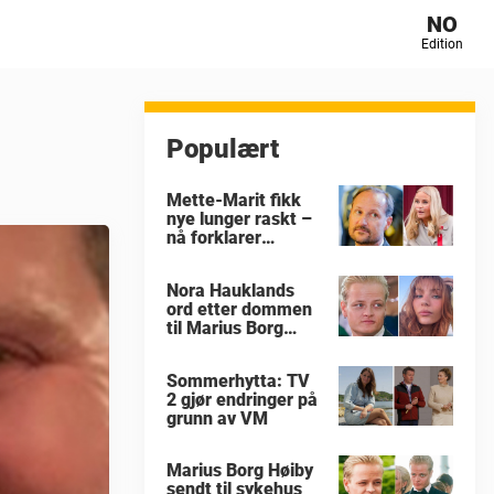
NO
Edition
Populært
Mette-Marit fikk
nye lunger raskt –
nå forklarer
eksperten hvorfor
Nora Hauklands
ord etter dommen
til Marius Borg
Høiby
Sommerhytta: TV
2 gjør endringer på
grunn av VM
Marius Borg Høiby
sendt til sykehus