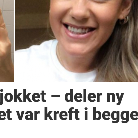
sjokket – deler ny
t var kreft i begg