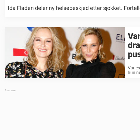
Ida Fladen deler ny helsebeskjed etter sjokket. Fortelle
Van
dra
pu
Vaness
hun ne