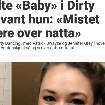
lte «Baby» i Dirty
svant hun: «Mistet
ere over natta»
Dirty Dancing» med Patrick Swayze og Jennifer Grey i hove
erdenskjent så og si over natta etter at ...