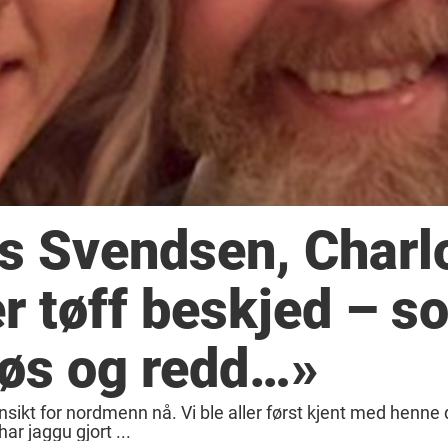
ls Svendsen, Charl
r tøff beskjed – s
vøs og redd…»
 ansikt for nordmenn nå. Vi ble aller først kjent med henne
r jaggu gjort ...