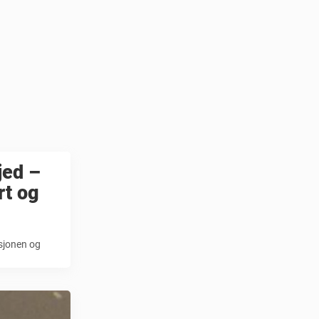
jed –
rt og
sjonen og