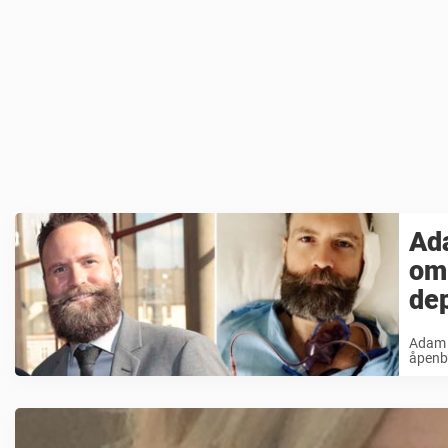
Ada
om 
de
Adam S
åpenba