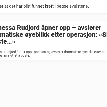
r at det har blitt funnet kreft i begge svulstene.
essa Rudjord åpner opp – avslører
matiske øyeblikk etter operasjon: «Sl
ste…»
a Rudjord åpner opp i podcast og avslører dramatiske øyeblikk etter ope
sten sluttet å puste.