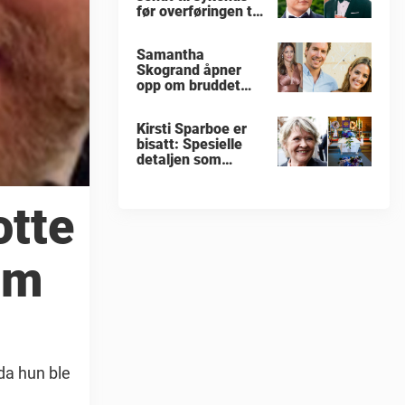
før overføringen til
Ila fengsel
Samantha
Skogrand åpner
opp om bruddet
med Emil
Svendsen
Kirsti Sparboe er
bisatt: Spesielle
detaljen som
treffer rett i hjertet
otte
om
 da hun ble