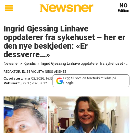
NO
Edition
Toggle
menu
Ingrid Gjessing Linhave
oppdaterer fra sykehuset – her er
den nye beskjeden: «Er
dessverre…»
Newsner
»
Kjendis
»
Ingrid Gjessing Linhave oppdaterer fra sykehuset - her er den nye beskjeden: "Er dessverre..."
REDAKTØR: ELISE VIOLETA NESS AKSNES
Oppdatert:
mar 05, 2026, 14:13
Legg til som en foretrukket kilde på
Publisert:
jun 07, 2021, 10:12
Google