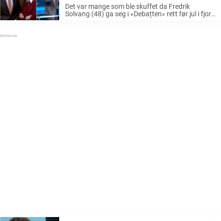
Det var mange som ble skuffet da Fredrik
Solvang (48) ga seg i «Debatten» rett før jul i fjor.
Inn kom Espen Aas (52) og Åsa Vartdal (49) som
erstattere, men nå er det slutt ...