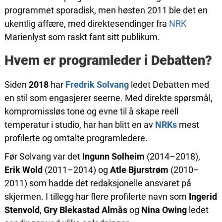
programmet sporadisk, men høsten 2011 ble det en
ukentlig affære, med direktesendinger fra
NRK
Marienlyst som raskt fant sitt publikum.
Hvem er programleder i Debatten?
Siden
2018
har
Fredrik Solvang
ledet Debatten med
en stil som engasjerer seerne. Med direkte spørsmål,
kompromissløs tone og evne til å skape reell
temperatur i studio, har han blitt en av
NRKs
mest
profilerte og omtalte programledere.
Før Solvang var det
Ingunn Solheim
(2014–2018),
Erik Wold
(2011–2014) og
Atle Bjurstrøm
(2010–
2011) som hadde det redaksjonelle ansvaret på
skjermen. I tillegg har flere profilerte navn som
Ingerid
Stenvold
,
Gry Blekastad Almås
og
Nina Owing
ledet