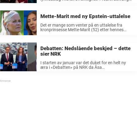
var ferdig som programleder for Debatten. Etter
åtte år med sylskarpe konfrontasjoner i beste
sendetid var en av NRKs ...
Mette-Marit med ny Epstein-uttalelse
Det er mange som venter på en uttalelse fra
kronprinsesse Mette-Marit (52) etter hennes
nære vennskap med Jeffrey Epstein fra 2011-
2014 kom frem i lyset. Så langt har ikke
kronprinsessen gjort annet enn å legge ...
Debatten: Nedslående beskjed – dette
sier NRK
I starten av januar var det duket for en helt ny
æra i «Debatten» på NRK da Åsa
Vartdal og Espen Aas tok over som
programledere. Det har mottatt mye misnøye fra
seerne. Det var i oktober i ...