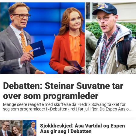
programleder i «Debatten» på NRK ...
Debatten: Steinar Suvatne tar
over som programleder
Mange seere reagerte med skuffelse da Fredrik Solvang takket for
seg som programleder i «Debatten» rett før jul i fjor. Da Espen Aas og
Åsa Vartdal tok over det populære NRK-programmet på nyåret, var
reaksjonene ...
Sjokkbeskjed: Åsa Vartdal og Espen
Aas gir seg i Debatten