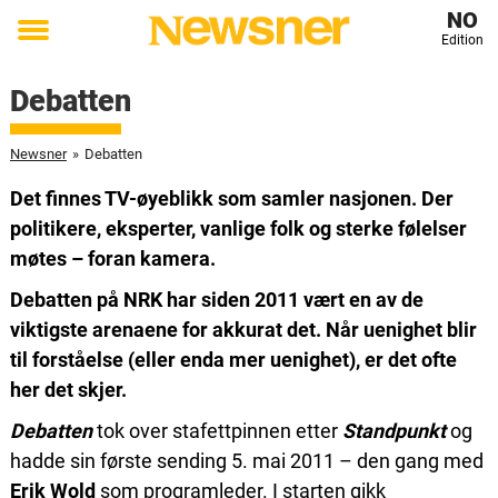
NO
Edition
Toggle
menu
Debatten
Newsner
»
Debatten
Det finnes TV-øyeblikk som samler nasjonen. Der
politikere, eksperter, vanlige folk og sterke følelser
møtes – foran kamera.
Debatten på NRK har siden 2011 vært en av de
viktigste arenaene for akkurat det. Når uenighet blir
til forståelse (eller enda mer uenighet), er det ofte
her det skjer.
Debatten
tok over stafettpinnen etter
Standpunkt
og
hadde sin første sending 5. mai 2011 – den gang med
Erik Wold
som programleder. I starten gikk