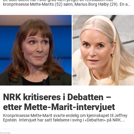
kronprinsesse Mette-Marits (52) sønn, Marius Borg Høiby (29). En av
de fornærmede i saken, som skal ha opplevd vold fra Borg Høiby, er ...
NRK kritiseres i Debatten –
etter Mette-Marit-intervjuet
Kronprinsesse Mette-Marit svarte endelig om kjennskapet til Jeffrey
Epstein. Intervjuet har satt følelsene i sving i «Debatten» på NRK.
Kronprinsesse Mette-Marit brøt stillheten om det tilsynelatende nære
vennskapet til den avdøde seksualforbryteren Jeffrey Epstein forrige
...