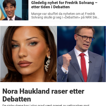
Gledelig nyhet for Fredrik Solvang –
etter tiden i Debatten
Mange var skuffet da nyheten om at Fredrik
Solvang skulle gi seg i «Debatten» på NRK ble
kjent. Nå kommer det en gladnyhet for den
folkekjære programlederen. Siden 2018
har Fredrik Solvang vært et kjent og respektert ...
Nora Haukland raser etter
Debatten
De siste ukene har i stor grad vært preget av rettssaken mot