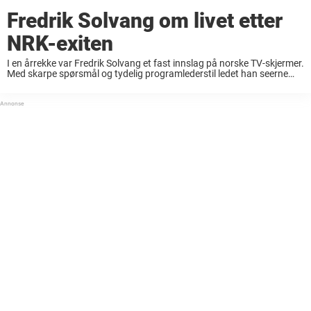
Fredrik Solvang om livet etter
NRK-exiten
I en årrekke var Fredrik Solvang et fast innslag på norske TV-skjermer.
Med skarpe spørsmål og tydelig programlederstil ledet han seerne
gjennom noen av landets mest omtalte samfunnsdebatter. Etter åtte
år som frontfigur i NRKs ...