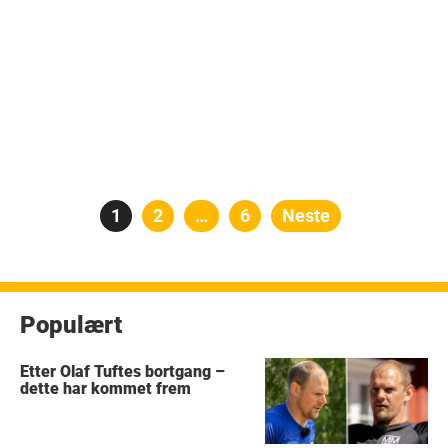
Posts
Side
1
Side
2
…
Side
6
Neste
pagination
Populært
Etter Olaf Tuftes bortgang –
dette har kommet frem