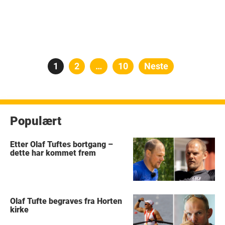
Posts
Side
1
Side
2
…
Side
10
Neste
pagination
Populært
Etter Olaf Tuftes bortgang –
dette har kommet frem
Olaf Tufte begraves fra Horten
kirke