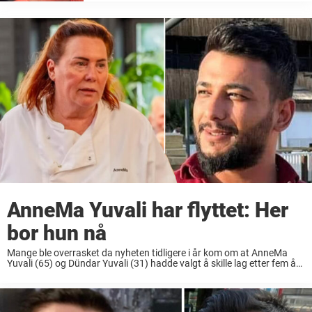
(31) hadde valgt å skille lag etter fem år som
ektepar. Paret ble først kjent gjennom TV-serien
«Grenseløst ...
AnneMa Yuvali har flyttet: Her
bor hun nå
Mange ble overrasket da nyheten tidligere i år kom om at AnneMa
Yuvali (65) og Dündar Yuvali (31) hadde valgt å skille lag etter fem år
som ektepar. Paret ble først kjent gjennom TV-serien «Grenseløst ...