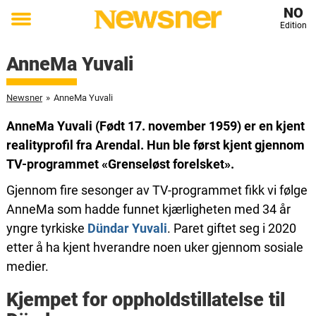
NO
Edition
Toggle
menu
AnneMa Yuvali
Newsner
»
AnneMa Yuvali
AnneMa Yuvali (Født 17. november 1959) er en kjent
realityprofil fra Arendal. Hun ble først kjent gjennom
TV-programmet «Grenseløst forelsket».
Gjennom fire sesonger av TV-programmet fikk vi følge
AnneMa som hadde funnet kjærligheten med 34 år
yngre tyrkiske
Dündar Yuvali
. Paret giftet seg i 2020
etter å ha kjent hverandre noen uker gjennom sosiale
medier.
Kjempet for oppholdstillatelse til