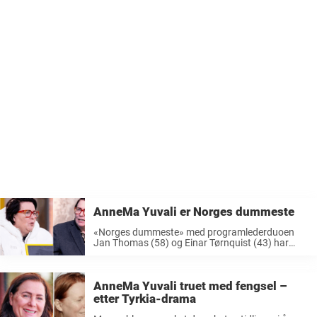
AnneMa Yuvali er Norges dummeste
«Norges dummeste» med programlederduoen
Jan Thomas (58) og Einar Tørnquist (43) har
virkelig fanget interessen til det norske folk. I
Quiz-programmet møtes 12 kjendiser for å
konkurrere om tittelen som Norges
AnneMa Yuvali truet med fengsel –
dummeste. Jan Thomas og Einar Tørnquist ...
etter Tyrkia-drama