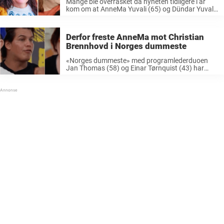
Mange ble overrasket da nyheten tidligere i år
kom om at AnneMa Yuvali (65) og Dündar Yuvali
(31) hadde valgt å skille lag etter fem år som
ektepar. Paret ble først kjent gjennom TV-serien
«Grenseløst ...
Derfor freste AnneMa mot Christian
Brennhovd i Norges dummeste
«Norges dummeste» med programlederduoen
Jan Thomas (58) og Einar Tørnquist (43) har
virkelig fanget interessen til det norske folk. I
Quiz-programmet møtes 12 kjendiser for å
konkurrere om tittelen som Norges
dummeste. Jan Thomas og Einar Tørnquist ...