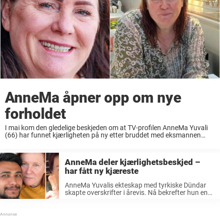
AnneMa åpner opp om nye
forholdet
I mai kom den gledelige beskjeden om at TV-profilen AnneMa Yuvali
(66) har funnet kjærligheten på ny etter bruddet med eksmannen
Dündar Yuvali fra Tyrkia. Nå åpner hun opp om det nye forholdet sitt.
AnneMa ...
AnneMa deler kjærlighetsbeskjed –
har fått ny kjæreste
AnneMa Yuvalis ekteskap med tyrkiske Dündar
skapte overskrifter i årevis. Nå bekrefter hun en
ny kjæreste. AnneMa Yuvali ble først kjent
gjennom TV-serien «Grenseløst forelsket», hvor vi
fulgte hennes forhold med tyrkiske Dündar