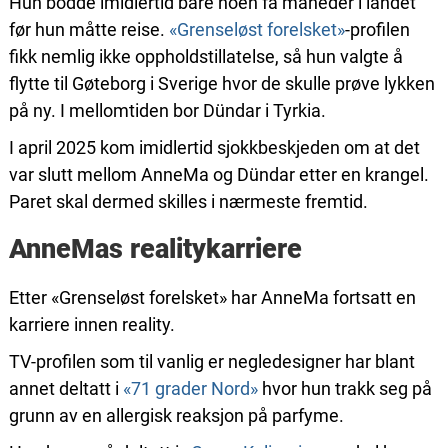
Hun bodde imidlertid bare noen få måneder i landet
før hun måtte reise.
«Grenseløst forelsket»
-profilen
fikk nemlig ikke oppholdstillatelse, så hun valgte å
flytte til Gøteborg i Sverige hvor de skulle prøve lykken
på ny. I mellomtiden bor Dündar i Tyrkia.
I april 2025 kom imidlertid sjokkbeskjeden om at det
var slutt mellom AnneMa og Dündar etter en krangel.
Paret skal dermed skilles i nærmeste fremtid.
AnneMas realitykarriere
Etter «Grenseløst forelsket» har AnneMa fortsatt en
karriere innen reality.
TV-profilen som til vanlig er negledesigner har blant
annet deltatt i
«71 grader Nord»
hvor hun trakk seg på
grunn av en allergisk reaksjon på parfyme.