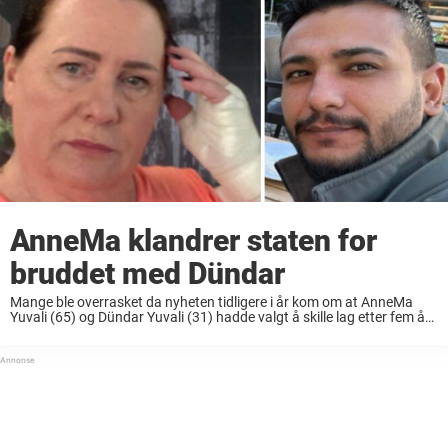
AnneMa klandrer staten for
bruddet med Dündar
Mange ble overrasket da nyheten tidligere i år kom om at AnneMa
Yuvali (65) og Dündar Yuvali (31) hadde valgt å skille lag etter fem år
som ektepar. Paret ble først kjent gjennom TV-serien «Grenseløst ...