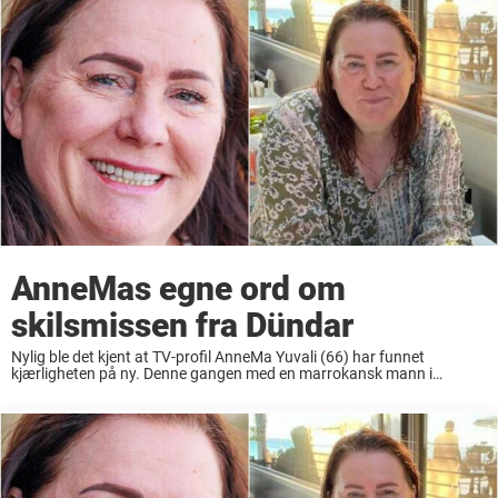
AnneMas egne ord om
skilsmissen fra Dündar
Nylig ble det kjent at TV-profil AnneMa Yuvali (66) har funnet
kjærligheten på ny. Denne gangen med en marrokansk mann i
Spania. Den møttes gjennom datingappen Badoo, og denne gangen
var det han som tok ...