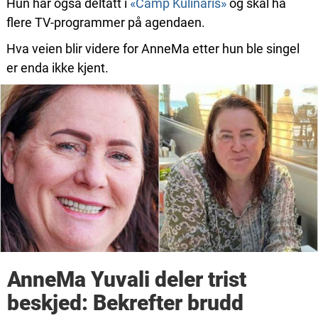
Hun har også deltatt i
«Camp Kulinaris»
og skal ha
flere TV-programmer på agendaen.
Hva veien blir videre for AnneMa etter hun ble singel
er enda ikke kjent.
AnneMa Yuvali deler trist
beskjed: Bekrefter brudd