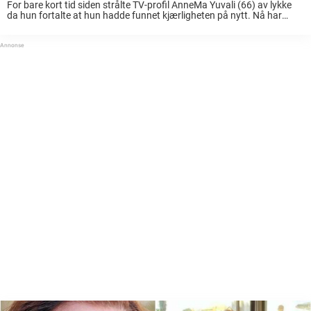
For bare kort tid siden strålte TV-profil AnneMa Yuvali (66) av lykke
da hun fortalte at hun hadde funnet kjærligheten på nytt. Nå har
situasjonen snudd. Den tidligere «Grenseløst forelsket»-profilen
bekrefter nemlig at forholdet med ...