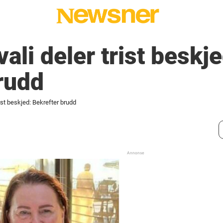
li deler trist beskje
rudd
ist beskjed: Bekrefter brudd