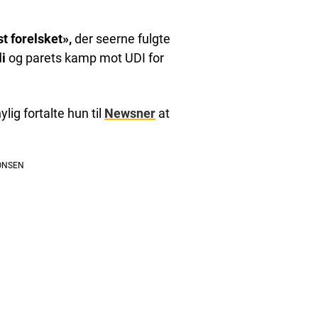
t forelsket»,
der seerne fulgte
i
og parets kamp mot UDI for
ylig fortalte hun til
Newsner
at