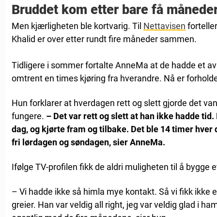
Bruddet kom etter bare få månede
Men kjærligheten ble kortvarig. Til
Nettavisen
fortell
Khalid er over etter rundt fire måneder sammen.
Tidligere i sommer fortalte AnneMa at de hadde et a
omtrent en times kjøring fra hverandre. Nå er forholdet
Hun forklarer at hverdagen rett og slett gjorde det vans
fungere.
– Det var rett og slett at han ikke hadde tid
dag, og kjørte fram og tilbake. Det ble 14 timer hver
fri lørdagen og søndagen, sier AnneMa.
Ifølge TV-profilen fikk de aldri muligheten til å bygge e
– Vi hadde ikke så himla mye kontakt. Så vi fikk ikk
greier. Han var veldig all right, jeg var veldig glad i