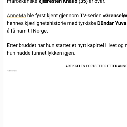
marokkanske
kjæresten Khalid (35)
er over.
AnneMa
ble først kjent gjennom TV-serien
«Grenseløs
hennes kjærlighetshistorie med tyrkiske
Dündar Yuval
å få ham til Norge.
Etter bruddet har hun startet et nytt kapittel i livet og n
hun hadde funnet lykken igjen.