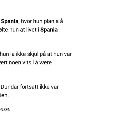
i
Spania
, hvor hun planla å
ølte hun at livet i
Spania
n la ikke skjul på at hun var
ært noen vits i å være
Dündar fortsatt ikke var
ten.