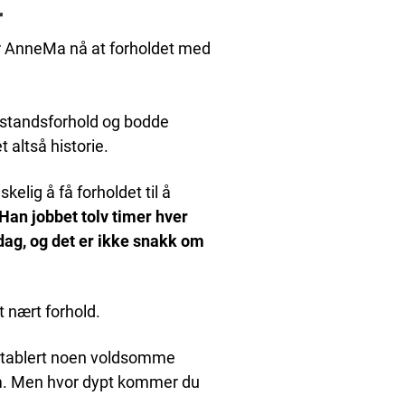
r
er AnneMa nå at forholdet med
vstandsforhold og bodde
 altså historie.
kelig å få forholdet til å
. Han jobbet tolv timer hver
 dag, og det er ikke snakk om
t nært forhold.
e etablert noen voldsomme
 ham. Men hvor dypt kommer du