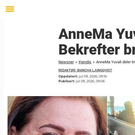
Toggle
menu
AnneMa Yuva
Bekrefter b
Newsner
»
Kjendis
»
AnneMa Yuvali deler tr
REDAKTØR: BIANCHA LJUNGQVIST
Oppdatert:
jul 09, 2026, 09:16
Publisert:
jul 09, 2026, 09:06