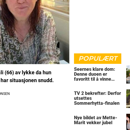
POPULÆRT
Seernes klare dom:
li (66) av lykke da hun
Denne duoen er
favoritt til å vinne
å har situasjonen snudd.
Sommerhytta
TV 2 bekrefter: Derfor
utsettes
Sommerhytta-finalen
Nye bildet av Mette-
Marit vekker jubel