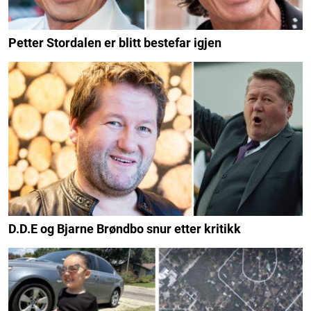
Petter Stordalen er blitt bestefar igjen
D.D.E og Bjarne Brøndbo snur etter kritikk