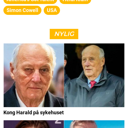
Simon Cowell
USA
NYLIG
Kong Harald på sykehuset