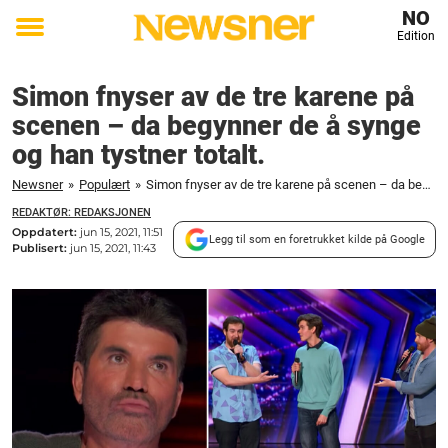
NO
Edition
Toggle
menu
Simon fnyser av de tre karene på
scenen – da begynner de å synge
og han tystner totalt.
Newsner
»
Populært
»
Simon fnyser av de tre karene på scenen – da begynner de å synge og han tystner totalt.
REDAKTØR: REDAKSJONEN
Oppdatert:
jun 15, 2021, 11:51
Legg til som en foretrukket kilde på Google
Publisert:
jun 15, 2021, 11:43