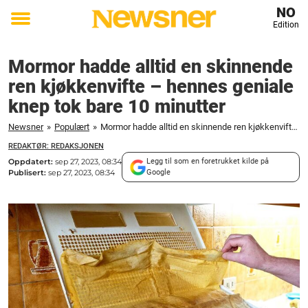
NO
Edition
Toggle
menu
Mormor hadde alltid en skinnende
ren kjøkkenvifte – hennes geniale
knep tok bare 10 minutter
Newsner
»
Populært
»
Mormor hadde alltid en skinnende ren kjøkkenvifte - hennes geniale knep tok bare 10 minutter
REDAKTØR: REDAKSJONEN
Oppdatert:
sep 27, 2023, 08:34
Legg til som en foretrukket kilde på
Publisert:
sep 27, 2023, 08:34
Google