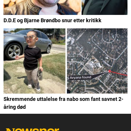
D.D.E og Bjarne Brøndbo snur etter kritikk
Skremmende uttalelse fra nabo som fant savnet 2-
åring død