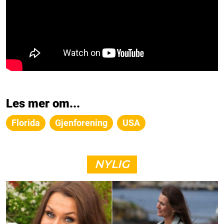
Les mer om...
Florida
Gjenforening
USA
NYLIG