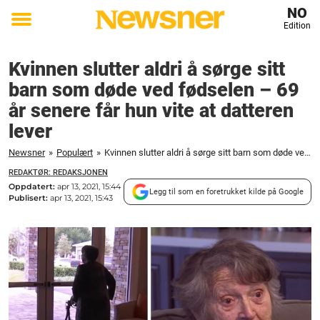
NO
Edition
Toggle
menu
Kvinnen slutter aldri å sørge sitt
barn som døde ved fødselen – 69
år senere får hun vite at datteren
lever
Newsner
»
Populært
»
Kvinnen slutter aldri å sørge sitt barn som døde ved fødselen - 69 år senere får hun vite at datteren lever
REDAKTØR: REDAKSJONEN
Oppdatert:
apr 13, 2021, 15:44
Legg til som en foretrukket kilde på Google
Publisert:
apr 13, 2021, 15:43