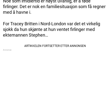
Noe som imidlertid er høyst uvanlig, er å føde
firlinger. Det er nok en familiesituasjon som få regner
med å havne i.
For Tracey Britten i Nord-London var det et virkelig
sjokk da hun skjønte at hun ventet firlinger med
ektemannen Stephen…