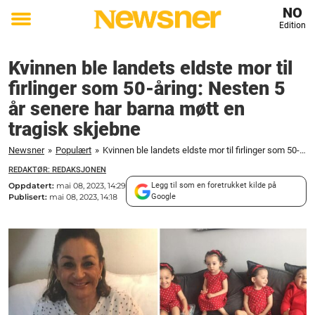
NO
Edition
Toggle
menu
Kvinnen ble landets eldste mor til
firlinger som 50-åring: Nesten 5
år senere har barna møtt en
tragisk skjebne
Newsner
»
Populært
»
Kvinnen ble landets eldste mor til firlinger som 50-åring: Nesten 5 år senere har barna møtt en tragisk skjebne
REDAKTØR: REDAKSJONEN
Oppdatert:
mai 08, 2023, 14:29
Legg til som en foretrukket kilde på
Publisert:
mai 08, 2023, 14:18
Google