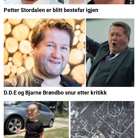
Petter Stordalen er blitt bestefar igjen
D.D.E og Bjarne Brøndbo snur etter kritikk