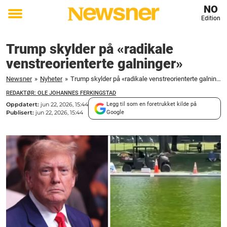
NO
Edition
Toggle
menu
Trump skylder på «radikale
venstreorienterte galninger»
Newsner
»
Nyheter
»
Trump skylder på «radikale venstreorienterte galninger»
REDAKTØR: OLE JOHANNES FERKINGSTAD
Oppdatert:
jun 22, 2026, 15:44
Legg til som en foretrukket kilde på
Publisert:
jun 22, 2026, 15:44
Google