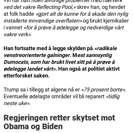
«Vi har hatt noen alvorlige problemer med hærverk
ved det vakre Reflecting Pool,»
skrev han, og hevdet
at folk hadde
«gjort alt de kunne for å skade den nylig
installerte innvendige overflaten»
og brukt kjemikalier
i vannet
«for å prøve å ødelegge og nedverdige vårt
vakre verk»
.
Han fortsatte med å legge skylden på
«radikale
venstreorienterte galninger
. M
est sannsynlig
Dumocats, som har brukt livet sitt på å prøve å
ødelegge landet vårt»
. Han også at politiet aktivt
etterforsket saken.
Trump sa i tillegg at algene nå er
«75 prosent borte»
.
Eventuelle ødelagte områder vil bli reparert
«tidlig
neste uke»
.
Regjeringen retter skytset mot
Obama og Biden