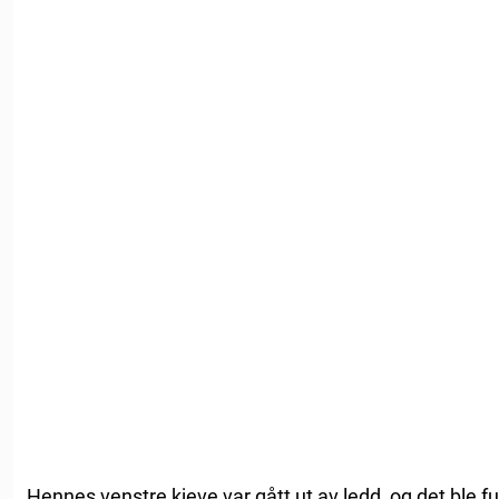
Hennes venstre kjeve var gått ut av ledd, og det ble