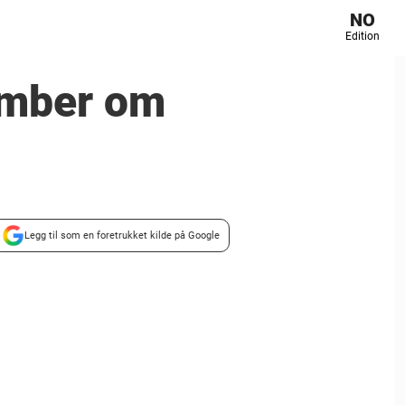
NO
Edition
ember om
Legg til som en foretrukket kilde på Google