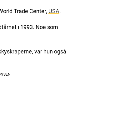
World Trade Center,
USA
.
rdtårnet i 1993. Noe som
 skyskraperne, var hun også