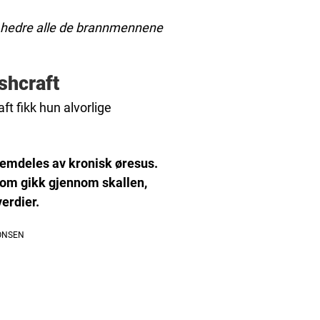
å hedre alle de brannmennene
shcraft
aft fikk hun alvorlige
fremdeles av kronisk øresus.
 som gikk gjennom skallen,
erdier.