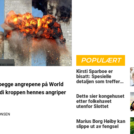
POPULÆRT
Kirsti Sparboe er
bisatt: Spesielle
detaljen som treffer
e begge angrepene på World
rett i hjertet
rdi kroppen hennes angriper
Dette sier kongehuset
etter folkehavet
utenfor Slottet
Marius Borg Høiby kan
slippe ut av fengsel