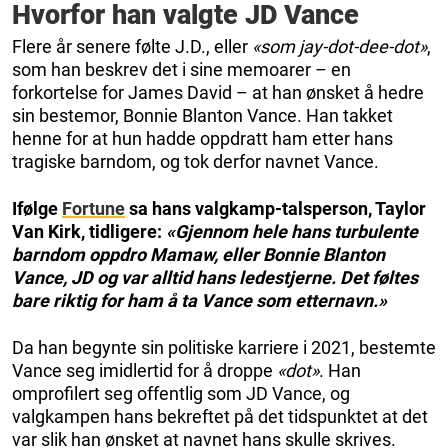
Hvorfor han valgte JD Vance
Flere år senere følte J.D., eller
«som jay-dot-dee-dot»
,
som han beskrev det i sine memoarer – en
forkortelse for James David – at han ønsket å hedre
sin bestemor, Bonnie Blanton Vance. Han takket
henne for at hun hadde oppdratt ham etter hans
tragiske barndom, og tok derfor navnet Vance.
Ifølge
Fortune
sa hans valgkamp-talsperson, Taylor
Van Kirk, tidligere:
«Gjennom hele hans turbulente
barndom oppdro Mamaw, eller Bonnie Blanton
Vance, JD og var alltid hans ledestjerne. Det føltes
bare riktig for ham å ta Vance som etternavn.»
Da han begynte sin politiske karriere i 2021, bestemte
Vance seg imidlertid for å droppe
«dot»
. Han
omprofilert seg offentlig som JD Vance, og
valgkampen hans bekreftet på det tidspunktet at det
var slik han ønsket at navnet hans skulle skrives.