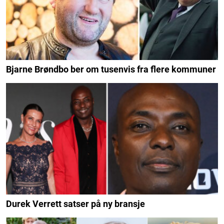
Bjarne Brøndbo ber om tusenvis fra flere kommuner
Durek Verrett satser på ny bransje