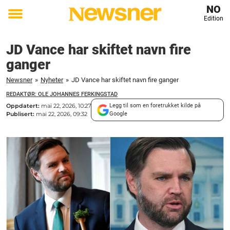
NO
Edition
Toggle
menu
JD Vance har skiftet navn fire
ganger
Newsner
»
Nyheter
»
JD Vance har skiftet navn fire ganger
REDAKTØR: OLE JOHANNES FERKINGSTAD
Oppdatert:
mai 22, 2026, 10:27
Legg til som en foretrukket kilde på
Publisert:
mai 22, 2026, 09:32
Google