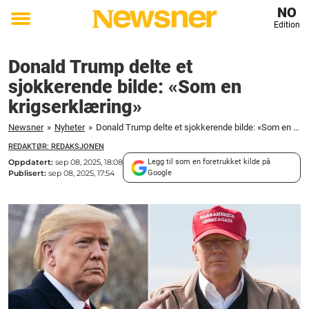
NO
Edition
Toggle
menu
Donald Trump delte et
sjokkerende bilde: «Som en
krigserklæring»
Newsner
»
Nyheter
»
Donald Trump delte et sjokkerende bilde: «Som en krigserklæring»
REDAKTØR: REDAKSJONEN
Oppdatert:
sep 08, 2025, 18:08
Legg til som en foretrukket kilde på
Publisert:
sep 08, 2025, 17:54
Google