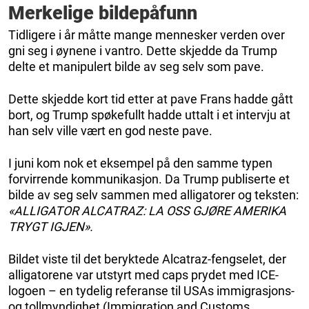
Merkelige bildepåfunn
Tidligere i år måtte mange mennesker verden over
gni seg i øynene i vantro. Dette skjedde da Trump
delte et manipulert bilde av seg selv som pave.
Dette skjedde kort tid etter at pave Frans hadde gått
bort, og Trump spøkefullt hadde uttalt i et intervju at
han selv ville vært en god neste pave.
I juni kom nok et eksempel på den samme typen
forvirrende kommunikasjon. Da Trump publiserte et
bilde av seg selv sammen med alligatorer og teksten:
«ALLIGATOR ALCATRAZ: LA OSS GJØRE AMERIKA
TRYGT IGJEN».
Bildet viste til det beryktede Alcatraz-fengselet, der
alligatorene var utstyrt med caps prydet med ICE-
logoen – en tydelig referanse til USAs immigrasjons-
og tollmyndighet (Immigration and Customs