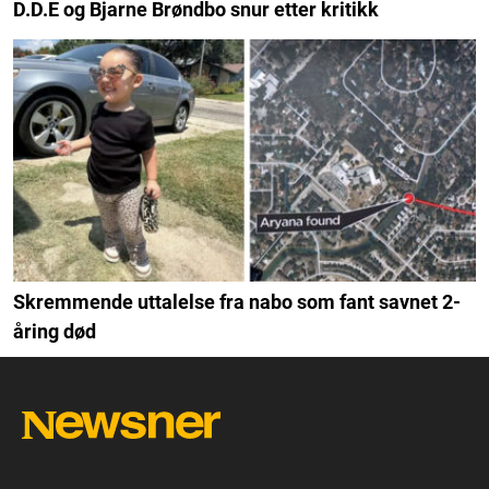
D.D.E og Bjarne Brøndbo snur etter kritikk
Skremmende uttalelse fra nabo som fant savnet 2-
åring død