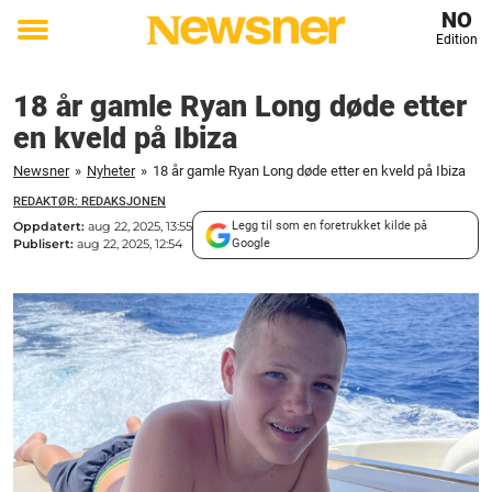
NO
Edition
Toggle
menu
18 år gamle Ryan Long døde etter
en kveld på Ibiza
Newsner
»
Nyheter
»
18 år gamle Ryan Long døde etter en kveld på Ibiza
REDAKTØR: REDAKSJONEN
Oppdatert:
aug 22, 2025, 13:55
Legg til som en foretrukket kilde på
Publisert:
aug 22, 2025, 12:54
Google