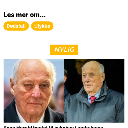
Les mer om...
Dødsfall
Ulykke
NYLIG
Kong Harald hastet til sykehus i ambulanse