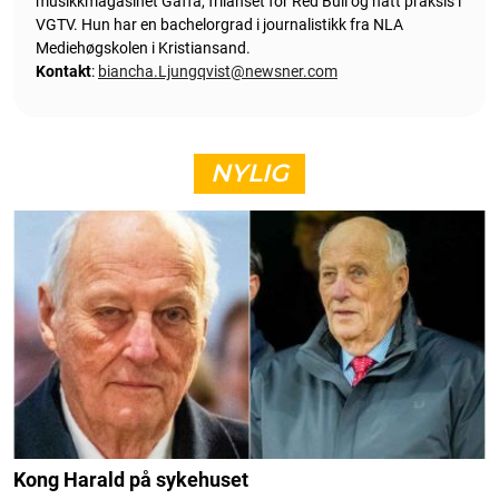
musikkmagasinet Gaffa, frilanset for Red Bull og hatt praksis i
VGTV. Hun har en bachelorgrad i journalistikk fra NLA
Mediehøgskolen i Kristiansand.
Kontakt
:
biancha.Ljungqvist@newsner.com
NYLIG
Kong Harald på sykehuset