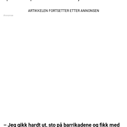
– Jeg gikk hardt ut, sto på barrikadene og fikk med