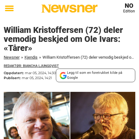
NO
Edition
Toggle
menu
William Kristoffersen (72) deler
vemodig beskjed om Ole Ivars:
«Tårer»
Newsner
»
Kjendis
»
William Kristoffersen (72) deler vemodig beskjed om Ole Ivars: "Tårer"
REDAKTØR: BIANCHA LJUNGQVIST
Oppdatert:
mar 05, 2024, 14:30
Legg til som en foretrukket kilde på
Publisert:
mar 05, 2024, 14:21
Google