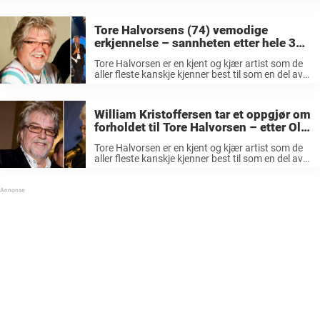
begynnelse gitt ut 50 album og mottatt en rekke
gull- og platinatrofeer. Bandet har hatt en rekke
slagere gjennom årene ...
Tore Halvorsens (74) vemodige
erkjennelse – sannheten etter hele 30
år i Ole Ivars: «Fryktelig vondt»
Tore Halvorsen er en kjent og kjær artist som de
aller fleste kanskje kjenner best til som en del av
bandet «Ole Ivars». Det kjente dansebandet «Ole
Ivars» fra Hamar har regjert siden 1964, og ...
William Kristoffersen tar et oppgjør om
forholdet til Tore Halvorsen – etter Ole
Ivars-bråket
Tore Halvorsen er en kjent og kjær artist som de
aller fleste kanskje kjenner best til som en del av
bandet «Ole Ivars». Det kjente dansebandet fra
Hamar har regjert siden 1964, og har siden ...