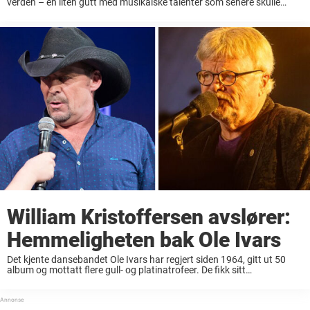
verden – en liten gutt med musikalske talenter som senere skulle
forme livet hans. Først som musikklærer, men deretter som bassist,
låtskriver og en ...
William Kristoffersen avslører:
Hemmeligheten bak Ole Ivars
Det kjente dansebandet Ole Ivars har regjert siden 1964, gitt ut 50
album og mottatt flere gull- og platinatrofeer. De fikk sitt
gjennombrudd med «Regnets rytme» og har hatt mange slagere som
«Jag trodde änglarna ...