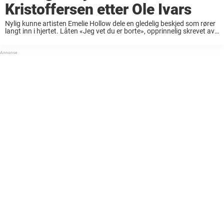
Kristoffersen etter Ole Ivars
Nylig kunne artisten Emelie Hollow dele en gledelig beskjed som rører
langt inn i hjertet. Låten «Jeg vet du er borte», opprinnelig skrevet av
William Kristoffersen, har nådd gull i Norge. Bak suksessen skjuler det
...