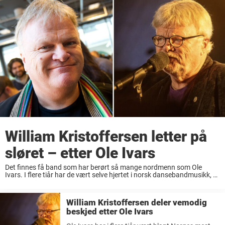
William Kristoffersen letter på
sløret – etter Ole Ivars
Det finnes få band som har berørt så mange nordmenn som Ole
Ivars. I flere tiår har de vært selve hjertet i norsk dansebandmusikk, et
lydspor til både hverdager og fest. De har levert slagere ...
William Kristoffersen deler vemodig
beskjed etter Ole Ivars