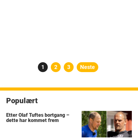
Posts
Side
1
Side
2
Side
3
Neste
pagination
Populært
Etter Olaf Tuftes bortgang –
dette har kommet frem