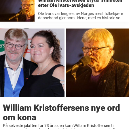
William Kristoffersen bryter stillheten
etter Ole Ivars-avskjeden
Ole Ivars var lenge et av Norges mest folkekjære
danseband gjennom tidene, med en historie som
strekker seg helt tilbake til 1964. Med sin lune
humor, ektefølte tekster og gjenkjennelige sound,
har de levert slagere ...
William Kristoffersens nye ord
om kona
På selveste julaften for 73 år siden kom William Kristoffersen til