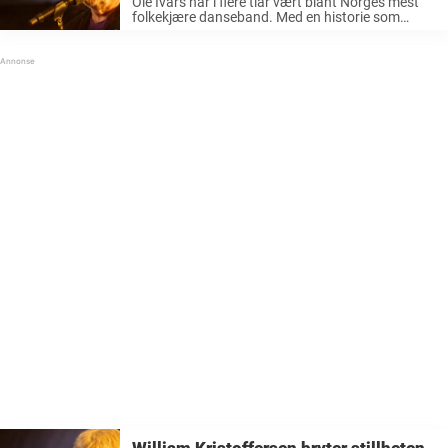
Ole Ivars har i flere tiår vært blant Norges mest
folkekjære danseband. Med en historie som
strekker seg helt tilbake til 1964, har bandet
skrevet seg inn i musikkhistorien, både her
hjemme og hos våre ...