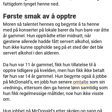
fattigdom tynget henne ned.
Første smak av å opptre
Moren så talentet hennes og begynte å ta henne
med på konserter på lokale barer da hun bare var åtte
år gammel. Hun opptrådte etter midnatt, når
gjestene allerede hadde fått servert alkohol, siden
hun ikke kunne oppholde seg på et sted der det ble
servert alkohol i den alderen.
Da hun var 11 år gammel, fikk hun tillatelse til å
opptre tidligere på kvelden, men hun fikk ikke betalt
før hun var 14 år gammel. Hun begynte også å jobbe
på McDonald’s, en jobb hun senere
omtalte
som sin
«redning», ettersom den ga henne lønn samtidig som
hun fikk regelmessige måltider, noe hun ikke visste
om.
Hun jobbet på McDonald’s etter skolen og sang på