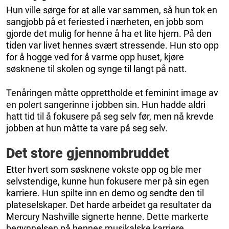
Hun ville sørge for at alle var sammen, så hun tok en
sangjobb på et feriested i nærheten, en jobb som
gjorde det mulig for henne å ha et lite hjem. På den
tiden var livet hennes svært stressende. Hun sto opp
for å hogge ved for å varme opp huset, kjøre
søsknene til skolen og synge til langt på natt.
Tenåringen måtte opprettholde et feminint image av
en polert sangerinne i jobben sin. Hun hadde aldri
hatt tid til å fokusere på seg selv før, men nå krevde
jobben at hun måtte ta vare på seg selv.
Det store gjennombruddet
Etter hvert som søsknene vokste opp og ble mer
selvstendige, kunne hun fokusere mer på sin egen
karriere. Hun spilte inn en demo og sendte den til
plateselskaper. Det harde arbeidet ga resultater da
Mercury Nashville signerte henne. Dette markerte
begynnelsen på hennes musikalske karriere.