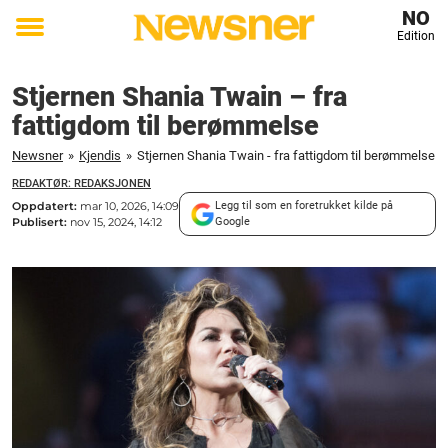
NO
Edition
Toggle
menu
Stjernen Shania Twain – fra
fattigdom til berømmelse
Newsner
»
Kjendis
»
Stjernen Shania Twain - fra fattigdom til berømmelse
REDAKTØR: REDAKSJONEN
Oppdatert:
mar 10, 2026, 14:09
Legg til som en foretrukket kilde på
Publisert:
nov 15, 2024, 14:12
Google