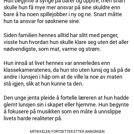
Hun begynte å synge på barer og opptre, men snart
skulle hun få mye mer ansvar på sine skuldre enn
bare å ha noen spillejobber i ny og ne. Snart måtte
hun ta ansvar for søsknene sine.
Siden familien hennes alltid har slitt med penger,
visste hun hvordan hun skulle klare seg uten det aller
nødvendigste, som mat, varme og strøm.
Hun innså at livet hennes var annerledes enn
klassekameratenes, da hun sto uten lunsj og så på de
andre i lunsjen i håp om at de ville la noe av maten
stå igjen, slik at hun kunne ta den.
Den unge jenta pleide å fortelle læreren at hun hadde
glemt lunsjen sin i skapet eller hjemme. Hun begynte
å fokusere på musikken som en måte å unnslippe
livets harde realiteter på.