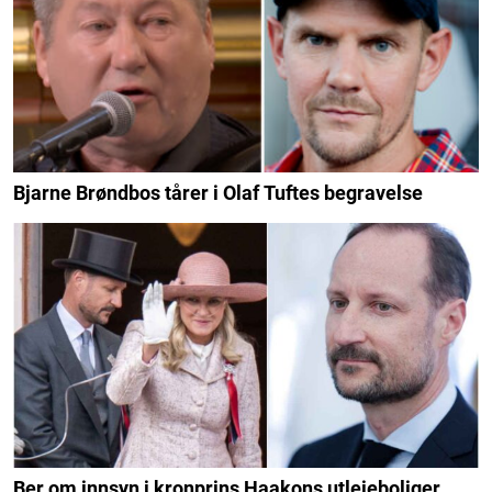
Bjarne Brøndbos tårer i Olaf Tuftes begravelse
Ber om innsyn i kronprins Haakons utleieboliger