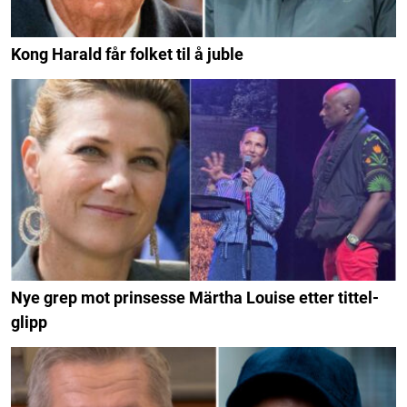
Kong Harald får folket til å juble
Nye grep mot prinsesse Märtha Louise etter tittel-
glipp