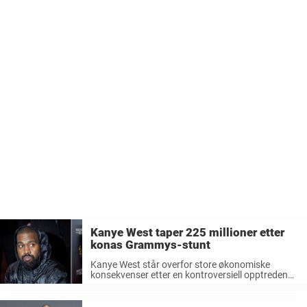
Kanye West taper 225 millioner etter
konas Grammys-stunt
Kanye West står overfor store økonomiske
konsekvenser etter en kontroversiell opptreden
med sin kone, Bianca Censori, på Grammy-
utdelingen i 2025. Det som var ment som et stunt
for å skape overskrifter, har angivelig kostet