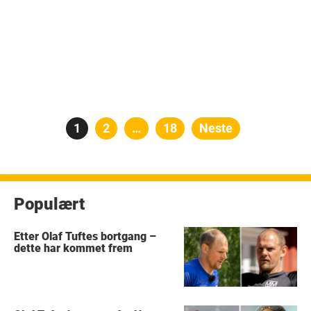
Posts
Side
1
Side
2
…
Side
18
Neste
pagination
Populært
Etter Olaf Tuftes bortgang –
dette har kommet frem