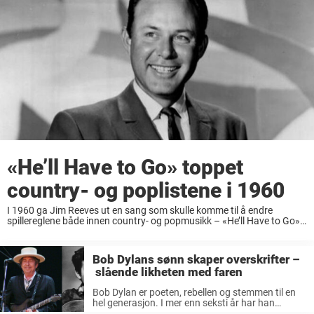
«He’ll Have to Go» toppet
country- og poplistene i 1960
I 1960 ga Jim Reeves ut en sang som skulle komme til å endre
spillereglene både innen country- og popmusikk – «He’ll Have to Go».
Med sin myke vokal og frodige orkestrering ble låten en ...
Bob Dylans sønn skaper overskrifter –
slående likheten med faren
Bob Dylan er poeten, rebellen og stemmen til en
hel generasjon. I mer enn seksti år har han
vandret langs veiene, med gitaren som