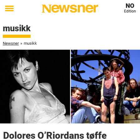
NO
Edition
Toggle
menu
musikk
Newsner
»
musikk
Dolores O’Riordans tøffe