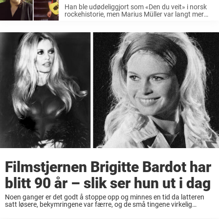
Han ble udødeliggjort som «Den du veit» i norsk
rockehistorie, men Marius Müller var langt mer
enn en énhitsartist. Som virtuos gitarist,
karismatisk frontfigur og uredd låtskriver satte
han et tydelig preg på norsk musikkliv ...
Filmstjernen Brigitte Bardot har
blitt 90 år – slik ser hun ut i dag
Noen ganger er det godt å stoppe opp og minnes en tid da latteren
satt løsere, bekymringene var færre, og de små tingene virkelig
betydde noe. Brigitte Bardot tilhører nettopp en slik tid. En epoke ...