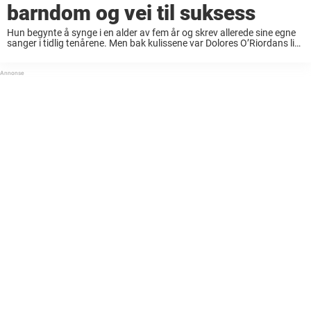
barndom og vei til suksess
Hun begynte å synge i en alder av fem år og skrev allerede sine egne
sanger i tidlig tenårene. Men bak kulissene var Dolores O’Riordans liv
langt fra enkelt – og hvordan det hele endte, ...