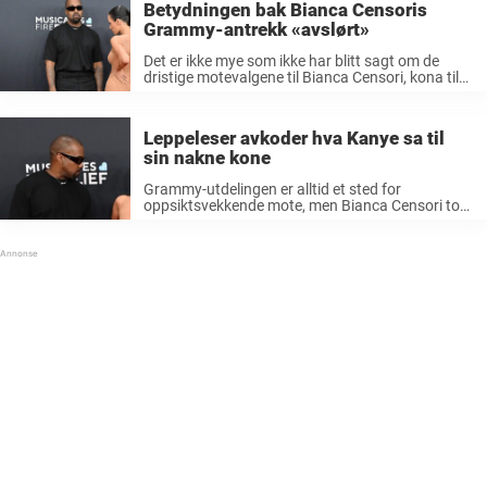
Betydningen bak Bianca Censoris
rapperen ...
Grammy-antrekk «avslørt»
Det er ikke mye som ikke har blitt sagt om de
dristige motevalgene til Bianca Censori, kona til
den prisbelønte rapperen Kanye West. I løpet av
de siste årene har Censoris antrekk – eller
mangel ...
Leppeleser avkoder hva Kanye sa til
sin nakne kone
Grammy-utdelingen er alltid et sted for
oppsiktsvekkende mote, men Bianca Censori tok
det et skritt videre ved å gjøre en dramatisk entré
i en gjennomsiktig kjole som ikke overlot mye til
fantasien. Men det virkelige ...