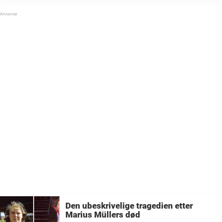
følgesvenn og sannheten som last. Nå, over 80
år gammel, er ...
Den ubeskrivelige tragedien etter
Marius Müllers død