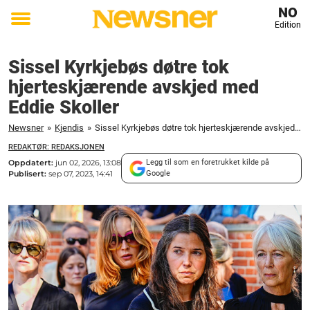
NO
Edition
Toggle
menu
Sissel Kyrkjebøs døtre tok
hjerteskjærende avskjed med
Eddie Skoller
Newsner
»
Kjendis
»
Sissel Kyrkjebøs døtre tok hjerteskjærende avskjed med Eddie Skoller
REDAKTØR: REDAKSJONEN
Oppdatert:
jun 02, 2026, 13:08
Legg til som en foretrukket kilde på
Publisert:
sep 07, 2023, 14:41
Google