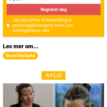
Registrer deg
Jeg samtykker til behandling av
personopplysningene mine.
Les
retningslinjene våre
Les mer om...
Sissel Kyrkjebø
NYLIG