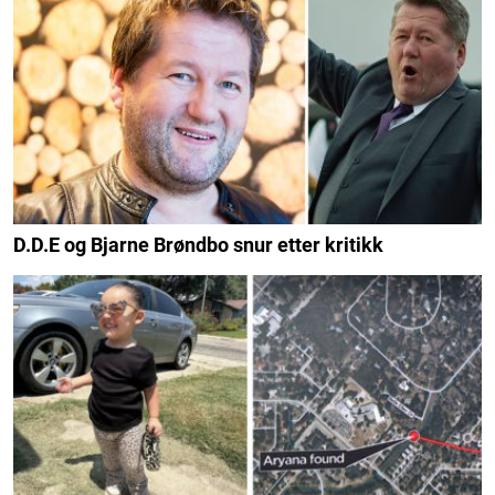
D.D.E og Bjarne Brøndbo snur etter kritikk