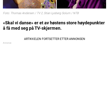
Foto: Thomas Andersen / TV 2, Stian Lysberg Solum / NTB
«Skal vi danse» er et av høstens store høydepunkter
å få med seg på TV-skjermen.