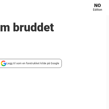
NO
Edition
om bruddet
Legg til som en foretrukket kilde på Google