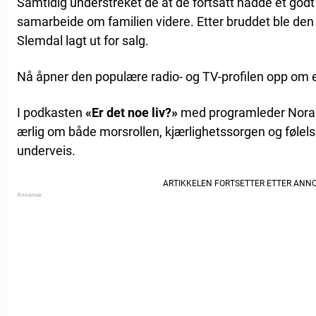
Samtidig understreket de at de fortsatt hadde et godt
samarbeide om familien videre. Etter bruddet ble den 
Slemdal lagt ut for salg.
Nå åpner den populære radio- og TV-profilen opp om en
I podkasten
«Er det noe liv?»
med programleder Nora A
ærlig om både morsrollen, kjærlighetssorgen og følels
underveis.