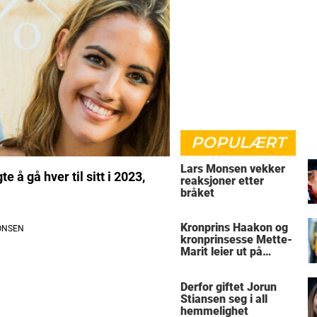
POPULÆRT
Lars Monsen vekker
å gå hver til sitt i 2023,
reaksjoner etter
bråket
Kronprins Haakon og
kronprinsesse Mette-
Marit leier ut på
Skaugum
Derfor giftet Jorun
Stiansen seg i all
hemmelighet