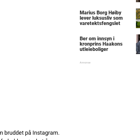
Marius Borg Høiby
lever luksusliv som
varetektsfengslet
Ber om innsyn i
kronprins Haakons
utleieboliger
m bruddet på Instagram.