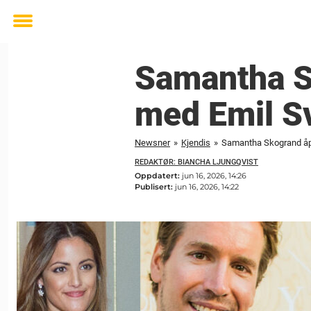
Toggle
menu
Samantha S
med Emil S
Newsner
»
Kjendis
»
Samantha Skogrand åp
REDAKTØR: BIANCHA LJUNGQVIST
Oppdatert:
jun 16, 2026, 14:26
Publisert:
jun 16, 2026, 14:22