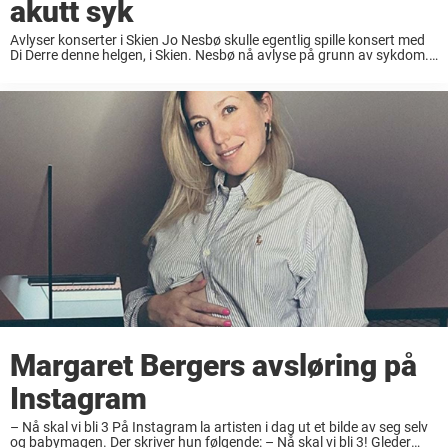
akutt syk
Avlyser konserter i Skien Jo Nesbø skulle egentlig spille konsert med
Di Derre denne helgen, i Skien. Nesbø nå avlyse på grunn av sykdom.
Jo Nesbø omtales ofte som et multitalent. Han er både vokalist ...
Margaret Bergers avsløring på
Instagram
– Nå skal vi bli 3 På Instagram la artisten i dag ut et bilde av seg selv
og babymagen. Der skriver hun følgende: – Nå skal vi bli 3! Gleder