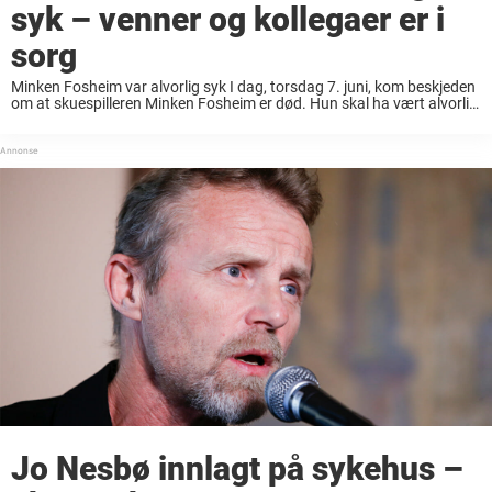
syk – venner og kollegaer er i
sorg
Minken Fosheim var alvorlig syk I dag, torsdag 7. juni, kom beskjeden
om at skuespilleren Minken Fosheim er død. Hun skal ha vært alvorlig
syk før hun i dag gikk bort på Lovisenberg sykehus. Hun døde ...
Jo Nesbø innlagt på sykehus –