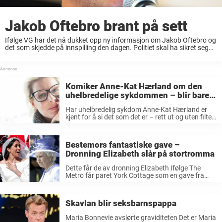
Jakob Oftebro brant på sett
Ifølge VG har det nå dukket opp ny informasjon om Jakob Oftebro og
det som skjedde på innspilling den dagen. Politiet skal ha sikret seg
opptak og etterforsker fremdeles saken, for å finne ut av ...
Komiker Anne-Kat Hærland om den
uhelbredelige sykdommen – blir bare
verre og verre
Har uhelbredelig sykdom Anne-Kat Hærland er
kjent for å si det som det er – rett ut og uten filter.
Også om sin egen sykdom har hun vært åpen og
ærlig – og hun har til og ...
Bestemors fantastiske gave –
Dronning Elizabeth slår på stortromma
Dette får de av dronning Elizabeth Ifølge The
Metro får paret York Cottage som en gave fra
dronningen. Dette er et feriested, et gods, som
ligger perfekt til nærme et vann. Det skal også
ligge ...
Skavlan blir seksbarnspappa
Maria Bonnevie avslørte graviditeten Det er Maria