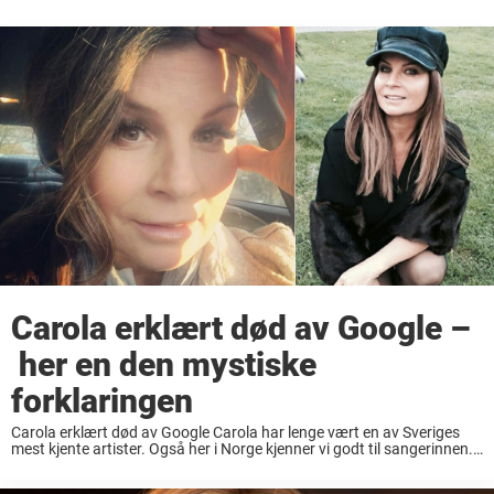
Carola erklært død av Google –
her en den mystiske
forklaringen
Carola erklært død av Google Carola har lenge vært en av Sveriges
mest kjente artister. Også her i Norge kjenner vi godt til sangerinnen.
Men fansen hennes kan nå oppleve å støte på informasjon om ...