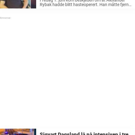
Rybak hadde blitt hasteoperert. Han måtte fjerne
mandlene sine.Artisten la selv ut et bilde på
Instagram der han fortalte om hendelsen:– Etter
en hasteoperasjon. Jeg har fjernet ...
Sigvart Dagsland lå på intensiven i tre