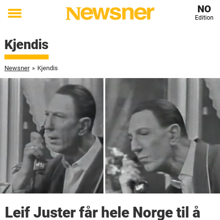
NO
Edition
Toggle
menu
Kjendis
Newsner
»
Kjendis
Leif Juster får hele Norge til å