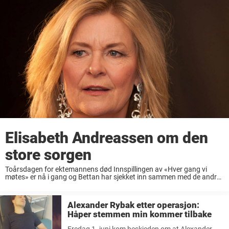
Elisabeth Andreassen om den
store sorgen
Toårsdagen for ektemannens død Innspillingen av «Hver gang vi
møtes» er nå i gang og Bettan har sjekket inn sammen med de andre
artistene. I dag, onsdag 13. juni, er en helt spesiell dag for ...
Alexander Rybak etter operasjon:
Håper stemmen min kommer tilbake
Fredag 1. juni kom beskjeden om at Alexander