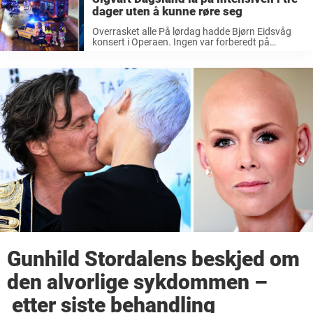
dager uten å kunne røre seg
Overrasket alle På lørdag hadde Bjørn Eidsvåg
konsert i Operaen. Ingen var forberedt på
overraskelsen som plutselig skulle dukke opp. Ut
på scenen kom Sigvart Dagsland, som lenge har
vært ute av rampelyset etter at ...
Gunhild Stordalens beskjed om
den alvorlige sykdommen –
etter siste behandling