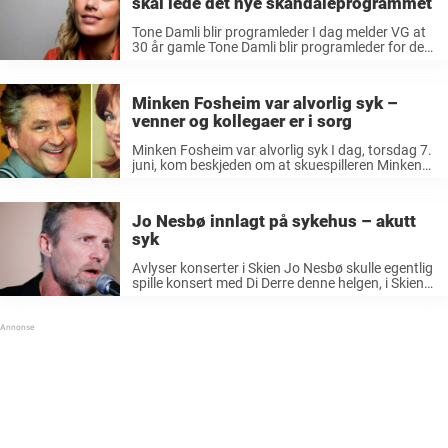
skal lede det nye skandaleprogrammet
Tone Damli blir programleder I dag melder VG at
30 år gamle Tone Damli blir programleder for den
norske versjonen av realityprogrammet «Love
Island». Programmet skal gå på TV 3.
Skandaleprogram Tv-programmet blir som en ...
Minken Fosheim var alvorlig syk –
venner og kollegaer er i sorg
Minken Fosheim var alvorlig syk I dag, torsdag 7.
juni, kom beskjeden om at skuespilleren Minken
Fosheim er død. Hun skal ha vært alvorlig syk før
hun i dag gikk bort på Lovisenberg sykehus. Hun
døde ...
Jo Nesbø innlagt på sykehus – akutt
syk
Avlyser konserter i Skien Jo Nesbø skulle egentlig
spille konsert med Di Derre denne helgen, i Skien.
Nesbø nå avlyse på grunn av sykdom. Jo Nesbø
omtales ofte som et multitalent. Han er både
vokalist ...