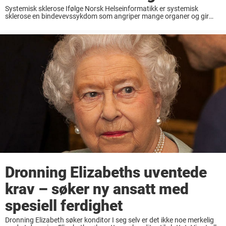
Systemisk sklerose Ifølge Norsk Helseinformatikk er systemisk
sklerose en bindevevssykdom som angriper mange organer og gir
uttalt bindevevsdannelse (sklerose). Huden angripes nesten alltid,
står det på nettsiden til NHI. Hudforandringer/hudkløe,
svelgevansker, kortpustethet, irritasjonshoste, brystsmerter,
slapphet, ...
Dronning Elizabeths uventede
krav – søker ny ansatt med
spesiell ferdighet
Dronning Elizabeth søker konditor I seg selv er det ikke noe merkelig