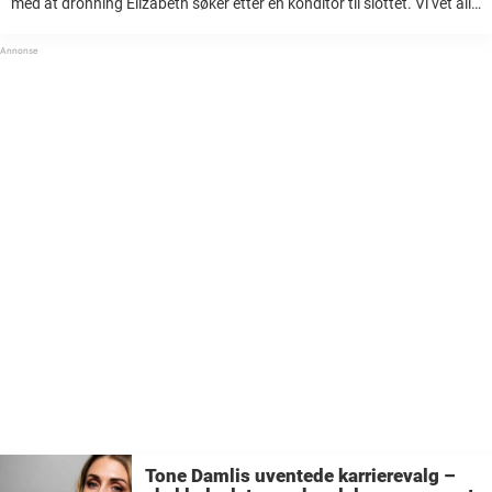
med at dronning Elizabeth søker etter en konditor til slottet. Vi vet alle
hvor høyt te og kaker står i kurs hos engelskmenn ...
Tone Damlis uventede karrierevalg –