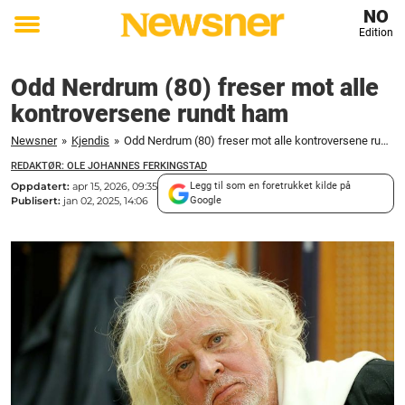
NO
Edition
Toggle
menu
Odd Nerdrum (80) freser mot alle
kontroversene rundt ham
Newsner
»
Kjendis
»
Odd Nerdrum (80) freser mot alle kontroversene rundt ham
REDAKTØR: OLE JOHANNES FERKINGSTAD
Oppdatert:
apr 15, 2026, 09:35
Legg til som en foretrukket kilde på
Publisert:
jan 02, 2025, 14:06
Google