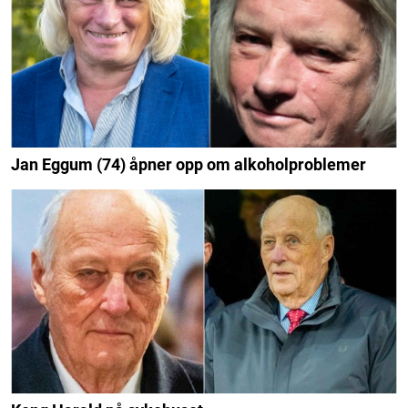
Jan Eggum (74) åpner opp om alkoholproblemer