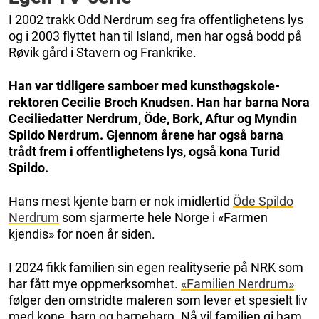
I 2002 trakk Odd Nerdrum seg fra offentlighetens lys
og i 2003 flyttet han til Island, men har også bodd på
Røvik gård i Stavern og Frankrike.
Han var tidligere samboer med kunsthøgskole-
rektoren Cecilie Broch Knudsen. Han har barna Nora
Ceciliedatter Nerdrum, Öde, Bork, Aftur og Myndin
Spildo Nerdrum. Gjennom årene har også barna
trådt frem i offentlighetens lys, også kona Turid
Spildo.
Hans mest kjente barn er nok imidlertid
Öde Spildo
Nerdrum
som sjarmerte hele Norge i «Farmen
kjendis» for noen år siden.
I 2024 fikk familien sin egen realityserie på NRK som
har fått mye oppmerksomhet.
«Familien Nerdrum»
følger den omstridte maleren som lever et spesielt liv
med kone, barn og barnebarn. Nå vil familien gi ham