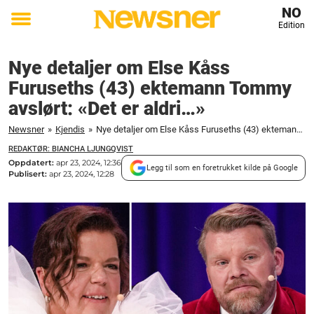
NO
Edition
Toggle
menu
Nye detaljer om Else Kåss
Furuseths (43) ektemann Tommy
avslørt: «Det er aldri…»
Newsner
»
Kjendis
»
Nye detaljer om Else Kåss Furuseths (43) ektemann Tommy avslørt: "Det er aldri…"
REDAKTØR: BIANCHA LJUNGQVIST
Oppdatert:
apr 23, 2024, 12:36
Legg til som en foretrukket kilde på Google
Publisert:
apr 23, 2024, 12:28