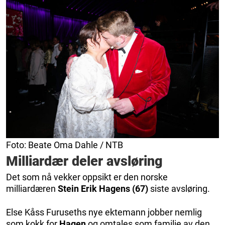
Foto: Beate Oma Dahle / NTB
Milliardær deler avsløring
Det som nå vekker oppsikt er den norske
milliardæren
Stein Erik Hagens (67)
siste avsløring.
Else Kåss Furuseths nye ektemann jobber nemlig
som kokk for
Hagen
og omtales som familie av den