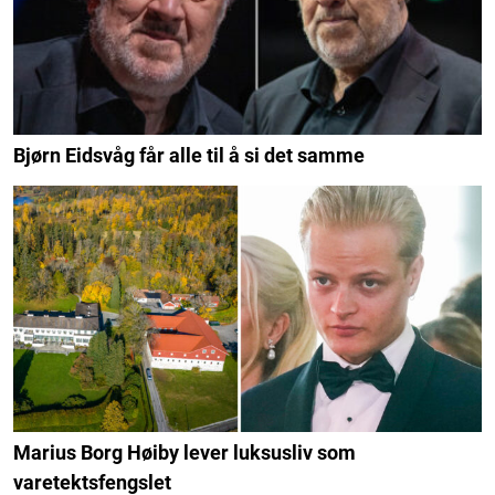
Bjørn Eidsvåg får alle til å si det samme
Marius Borg Høiby lever luksusliv som
varetektsfengslet