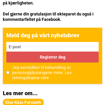
på kjærligheten.
Del gjerne din gratulasjon til ekteparet du også i
kommentarfeltet på Facebook.
Meld deg på vårt nyhetsbrev
E-post
Registrer deg
Jeg samtykker til behandling av
personopplysningene mine.
Les
retningslinjene våre
Les mer om...
Else Kåss Furuseth