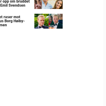
r opp om bruddet
Emil Svendsen
et raser mot
us Borg Høiby-
men