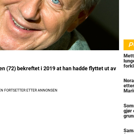
P
Mett
lung
fork
 (72) bekreftet i 2019 at han hadde flyttet ut av
hvor
Nora
ette
Mari
Somm
gjør
grun
Sam