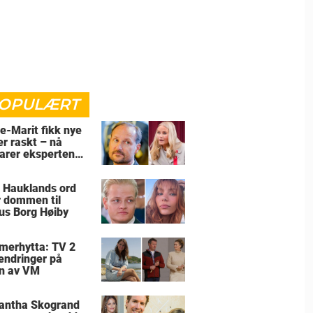
OPULÆRT
e-Marit fikk nye
er raskt – nå
larer eksperten
for
 Hauklands ord
r dommen til
us Borg Høiby
erhytta: TV 2
 endringer på
n av VM
antha Skogrand