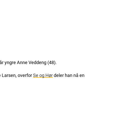
år yngre Anne Veddeng (48).
ne Larsen, overfor
Se og Hør
deler han nå en