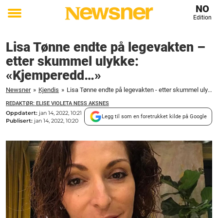
NO
Edition
Toggle
menu
Lisa Tønne endte på legevakten –
etter skummel ulykke:
«Kjemperedd…»
Newsner
»
Kjendis
»
Lisa Tønne endte på legevakten - etter skummel ulykke: "Kjemperedd..."
REDAKTØR: ELISE VIOLETA NESS AKSNES
Oppdatert:
jan 14, 2022, 10:21
Legg til som en foretrukket kilde på Google
Publisert:
jan 14, 2022, 10:20