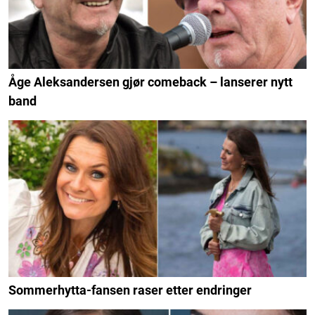
Åge Aleksandersen gjør comeback – lanserer nytt
band
Sommerhytta-fansen raser etter endringer