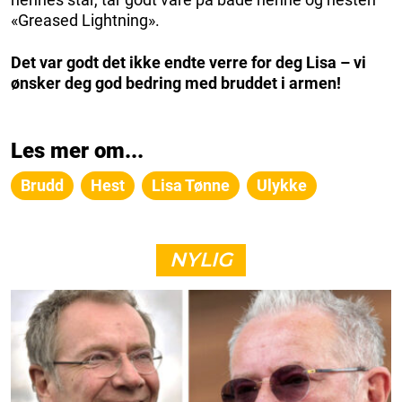
«Greased Lightning».
Det var godt det ikke endte verre for deg Lisa – vi
ønsker deg god bedring med bruddet i armen!
Les mer om...
Brudd
Hest
Lisa Tønne
Ulykke
NYLIG