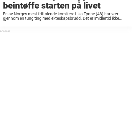
beintøffe starten på livet
En av Norges mest frittalende komikere Lisa Tønne (48) har vært
gjennom en tung ting med ekteskapsbrudd. Det er imidlertid ikke
første gang hun har opplevd tøffe tak. Allerede som nyfødt fikk
komikeren en annerledes ...