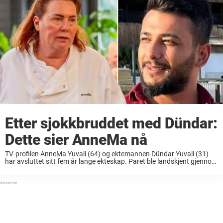
Etter sjokkbruddet med Dündar:
Dette sier AnneMa nå
TV-profilen AnneMa Yuvali (64) og ektemannen Dündar Yuvali (31)
har avsluttet sitt fem år lange ekteskap. Paret ble landskjent gjennom
TV-programmet «Grenseløst forelsket,» der seerne fikk følge det
svært uvanlige kjærlighetsforholdet mellom norske AnneMa og
tyrkiske Dündar. ...