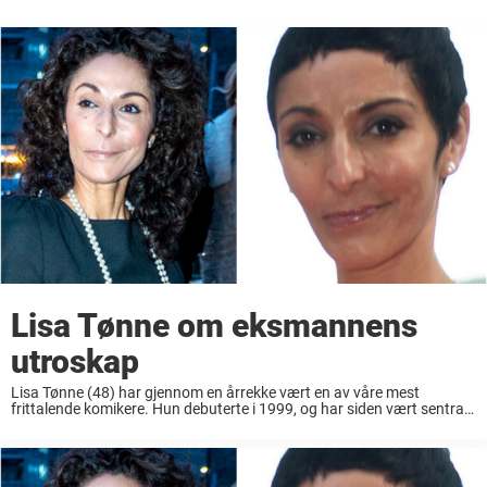
Lisa Tønne om eksmannens
utroskap
Lisa Tønne (48) har gjennom en årrekke vært en av våre mest
frittalende komikere. Hun debuterte i 1999, og har siden vært sentral i
kjendis-Norge. I april bekreftet hun brudd med ektemannen gjennom
18 år, ...