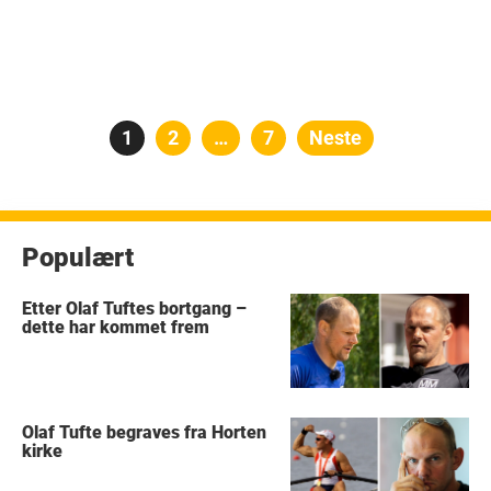
Posts
Side
1
Side
2
…
Side
7
Neste
pagination
Populært
Etter Olaf Tuftes bortgang –
dette har kommet frem
Olaf Tufte begraves fra Horten
kirke