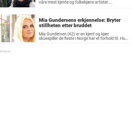
våre mest kjente og folkekjære artister.
Andreassen er for mange best kjent som den ene
halvdelen av pop-duoen «Bobbysocks». Sammen
med artisten Hanne Krogh gjorde duoen stor
Mia Gundersens erkjennelse: Bryter
suksess, og det ...
stillheten etter bruddet
Mia Gundersen (62) er en kjent og kjær
skuespiller de fleste i Norge har et forhold til. Hun
er en av Norges største scenedronninger som har
vært i rampelyset i en årrekke, kanskje spesielt
som dommer ...