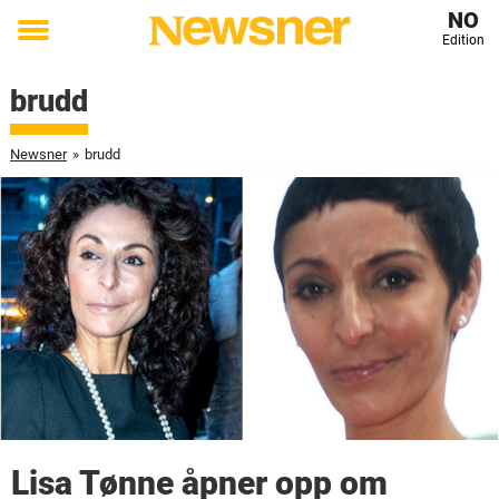
NO
Edition
Toggle
menu
brudd
Newsner
»
brudd
Lisa Tønne åpner opp om