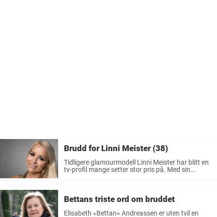
Brudd for Linni Meister (38)
Tidligere glamourmodell Linni Meister har blitt en
tv-profil mange setter stor pris på. Med sin
positivitet og sitt gode humør, gjennom de mange
reality-programmene hun har vært med på, blir
man alltid glad av å se ...
Bettans triste ord om bruddet
Elisabeth «Bettan» Andreassen er uten tvil en