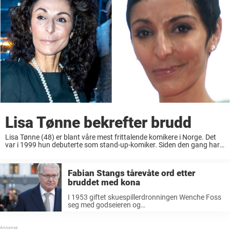
Lisa Tønne bekrefter brudd
Lisa Tønne (48) er blant våre mest frittalende komikere i Norge. Det
var i 1999 hun debuterte som stand-up-komiker. Siden den gang har
hun ikke sett seg tilbake. Nå bekrefter hun brudd med ektemannen
gjennom ...
Fabian Stangs tårevåte ord etter
bruddet med kona
I 1953 giftet skuespillerdronningen Wenche Foss
seg med godseieren og
forretningsmannen Thomas Stang. I 1955 fikk de
sønnen Fabian Stang (69) som i voksen alder ble
Oslos ordfører på 2000-tallet. En jobb han