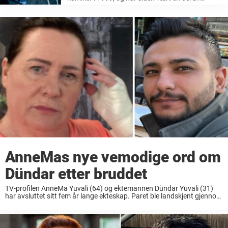
kjendis-Norge. Sammen med venninne og kollega
Sigrid Bonde Tusvik (45) startet hun en av de
mest populære podkastene i ...
AnneMas nye vemodige ord om
Dündar etter bruddet
TV-profilen AnneMa Yuvali (64) og ektemannen Dündar Yuvali (31)
har avsluttet sitt fem år lange ekteskap. Paret ble landskjent gjennom
TV-programmet «Grenseløst forelsket,» der seerne fikk følge det
svært uvanlige kjærlighetsforholdet mellom norske AnneMa og
tyrkiske Dündar. ...