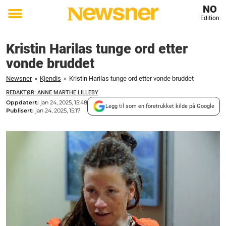
NO
Edition
Toggle
menu
Kristin Harilas tunge ord etter
vonde bruddet
Newsner
»
Kjendis
»
Kristin Harilas tunge ord etter vonde bruddet
REDAKTØR: ANNE MARTHE LILLEBY
Oppdatert:
jan 24, 2025, 15:48
Legg til som en foretrukket kilde på Google
Publisert:
jan 24, 2025, 15:17