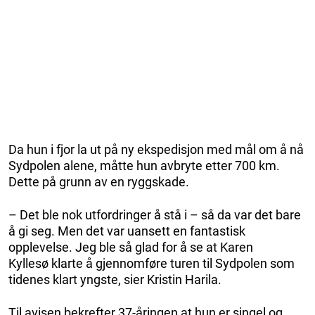
Da hun i fjor la ut på ny ekspedisjon med mål om å nå
Sydpolen alene, måtte hun avbryte etter 700 km.
Dette på grunn av en ryggskade.
– Det ble nok utfordringer å stå i – så da var det bare
å gi seg. Men det var uansett en fantastisk
opplevelse. Jeg ble så glad for å se at Karen
Kyllesø klarte å gjennomføre turen til Sydpolen som
tidenes klart yngste, sier Kristin Harila.
Til avisen bekrefter 37-åringen at hun er singel og