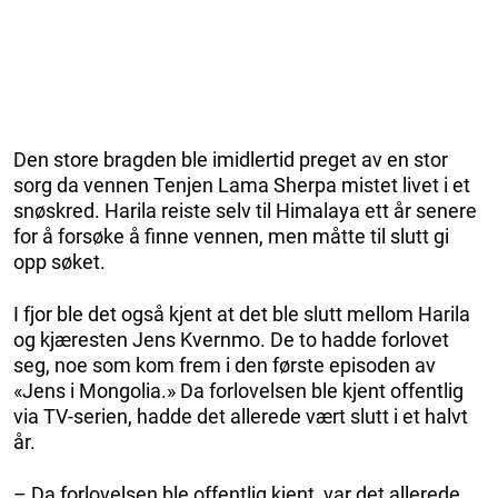
Den store bragden ble imidlertid preget av en stor
sorg da vennen Tenjen Lama Sherpa mistet livet i et
snøskred. Harila reiste selv til Himalaya ett år senere
for å forsøke å finne vennen, men måtte til slutt gi
opp søket.
I fjor ble det også kjent at det ble slutt mellom Harila
og kjæresten Jens Kvernmo. De to hadde forlovet
seg, noe som kom frem i den første episoden av
«Jens i Mongolia.» Da forlovelsen ble kjent offentlig
via TV-serien, hadde det allerede vært slutt i et halvt
år.
– Da forlovelsen ble offentlig kjent, var det allerede