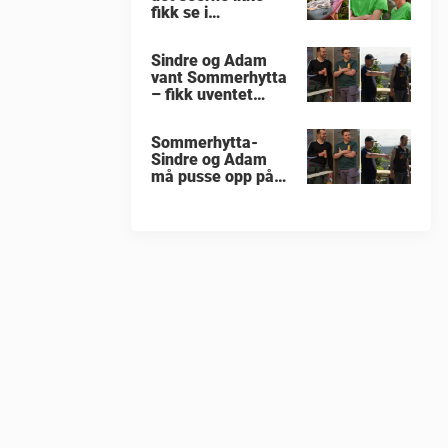
.
fikk se i
«Sommerhytta»
Sindre og Adam
vant Sommerhytta
– fikk uventet
beskjed
Sommerhytta-
Sindre og Adam
må pusse opp på
nytt