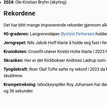
2024:
Ole-Kristian Bryhn (skyting)
Rekordene
Det har blitt mange imponerende rekorder gjennom alle
90-graderen:
Langrennsløper
Øystein Pettersen
holder
Jerngrepet:
Nils Jakob Hoff klarte å holde seg fast i 
Kronidioten:
Crossfit-utøver Kristin Holte klarte i 2023 
Skranken:
Her er det Kickbokser Andreas Lødrup som 
Tyngdekraft:
Roer Olaf Tufte satte ny rekord i 2023 d
skuldrene.
Krampetrekning:
Ishockeyspiller Roy Johansen har den
og 36 sekunder.