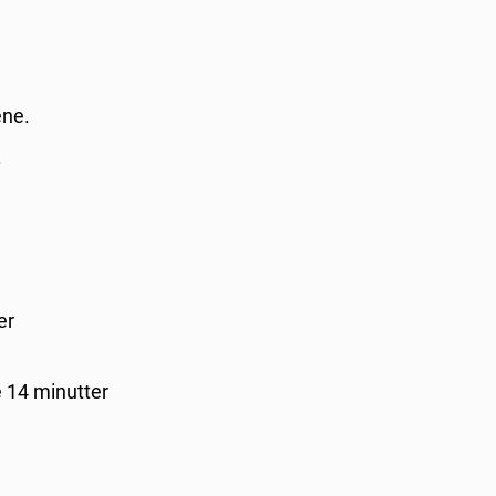
ene.
.
er
e 14 minutter