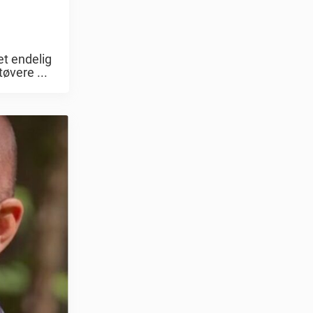
t endelig
øvere ...