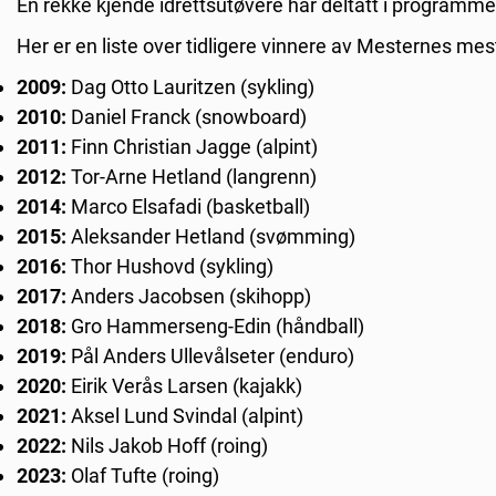
En rekke kjende idrettsutøvere har deltatt i program
Her er en liste over tidligere vinnere av Mesternes mes
2009:
Dag Otto Lauritzen (sykling)
2010:
Daniel Franck (snowboard)
2011:
Finn Christian Jagge (alpint)
2012:
Tor-Arne Hetland (langrenn)
2014:
Marco Elsafadi (basketball)
2015:
Aleksander Hetland (svømming)
2016:
Thor Hushovd (sykling)
2017:
Anders Jacobsen (skihopp)
2018:
Gro Hammerseng-Edin (håndball)
2019:
Pål Anders Ullevålseter (enduro)
2020:
Eirik Verås Larsen (kajakk)
2021:
Aksel Lund Svindal (alpint)
2022:
Nils Jakob Hoff (roing)
2023:
Olaf Tufte (roing)