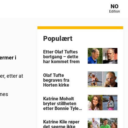
NO
Edition
Populært
Etter Olaf Tuftes
bortgang – dette
ermer i
har kommet frem
Olaf Tufte
, etter at
begraves fra
Horten kirke
rnes
Katrine Moholt
bryter stillheten
etter Bonnie Tylers
død
Katrine Kile røper
det seerne ikke