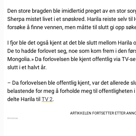
Den store bragden ble imidlertid preget av en stor s
Sherpa mistet livet i et snøskred. Harila reiste selv til
forsøke å finne vennen, men måtte til slutt gi opp søke
I fjor ble det også kjent at det ble slutt mellom Hari
De to hadde forlovet seg, noe som kom frem i den før
Mongolia.» Da forlovelsen ble kjent offentlig via TV-s
slutt i et halvt år.
– Da forlovelsen ble offentlig kjent, var det allerede s
belastende for meg å forholde meg til offentligheten 
delte Harila til
TV 2
.