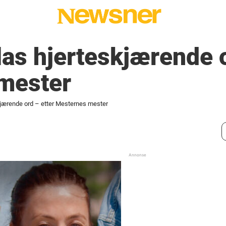
ilas hjerteskjærende 
mester
skjærende ord – etter Mesternes mester