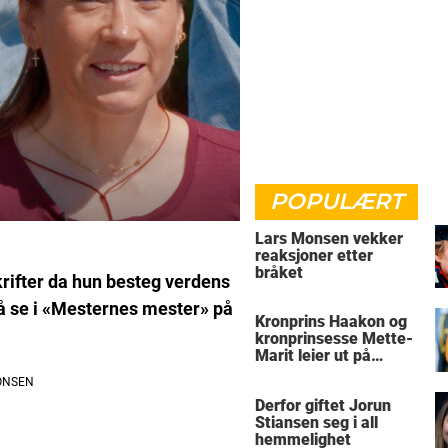
POPULÆRT
Lars Monsen vekker
reaksjoner etter
bråket
krifter da hun besteg verdens
t å se i «Mesternes mester» på
Kronprins Haakon og
kronprinsesse Mette-
Marit leier ut på
Skaugum
Derfor giftet Jorun
Stiansen seg i all
hemmelighet