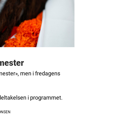
 mester
mester», men i fredagens
 deltakelsen i programmet.