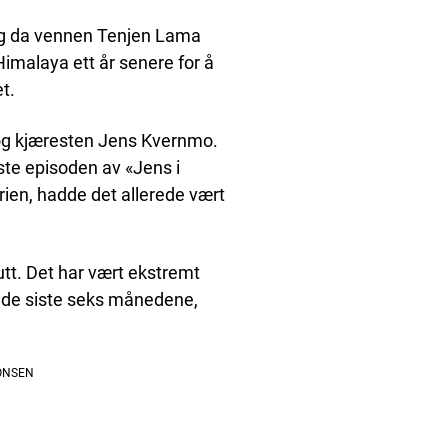
org da vennen Tenjen Lama
 Himalaya ett år senere for å
t.
la og kjæresten Jens Kvernmo.
ste episoden av «Jens i
erien, hadde det allerede vært
lutt. Det har vært ekstremt
i de siste seks månedene,