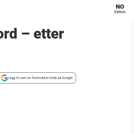
NO
Edition
ord – etter
Legg til som en foretrukket kilde på Google