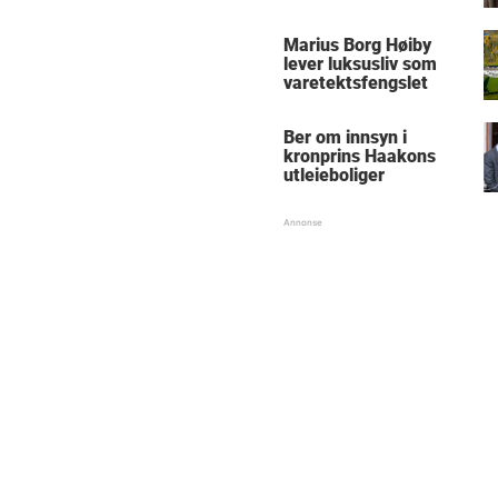
Marius Borg Høiby
lever luksusliv som
varetektsfengslet
Ber om innsyn i
kronprins Haakons
utleieboliger