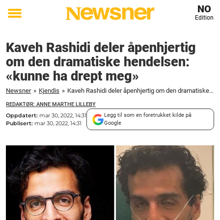
NO
Edition
Toggle
menu
Kaveh Rashidi deler åpenhjertig
om den dramatiske hendelsen:
«kunne ha drept meg»
Newsner
»
Kjendis
»
Kaveh Rashidi deler åpenhjertig om den dramatiske hendelsen: «kunne ha drept meg»
REDAKTØR: ANNE MARTHE LILLEBY
Oppdatert:
mar 30, 2022, 14:31
Legg til som en foretrukket kilde på
Publisert:
mar 30, 2022, 14:31
Google