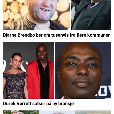
Bjarne Brøndbo ber om tusenvis fra flere kommuner
Durek Verrett satser på ny bransje