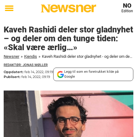
NO
Edition
Toggle
menu
Kaveh Rashidi deler stor gladnyhet
– og deler om den tunge tiden:
«Skal være ærlig…»
Newsner
»
Kjendis
»
Kaveh Rashidi deler stor gladnyhet - og deler om den tunge tiden: "Skal være ærlig..."
REDAKTØR: JONAS MØLLER
Oppdatert:
feb 14, 2022, 09:19
Legg til som en foretrukket kilde på
Publisert:
feb 14, 2022, 09:19
Google