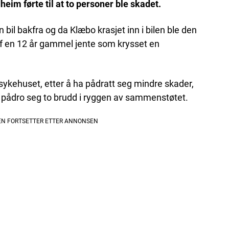
eim førte til at to personer ble skadet.
en bil bakfra og da Klæbo krasjet inn i bilen ble den
ff en 12 år gammel jente som krysset en
l sykehuset, etter å ha pådratt seg mindre skader,
 pådro seg to brudd i ryggen av sammenstøtet.