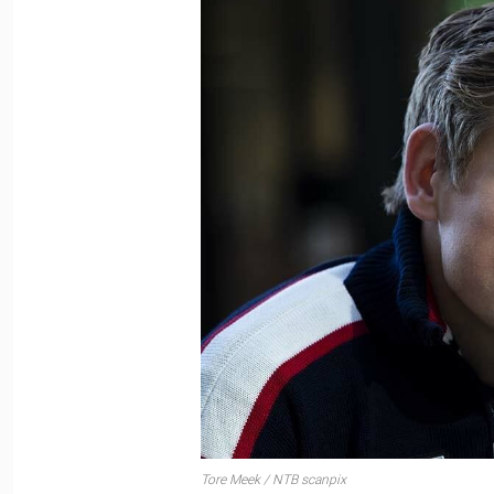
Tore Meek / NTB scanpix