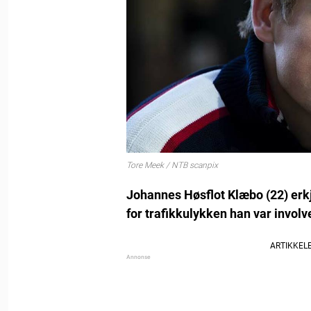
Tore Meek / NTB scanpix
Johannes Høsflot Klæbo (22) erkj
for trafikkulykken han var involve