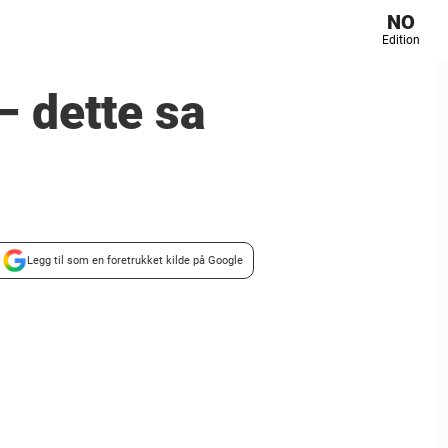
NO
Edition
– dette sa
Legg til som en foretrukket kilde på Google