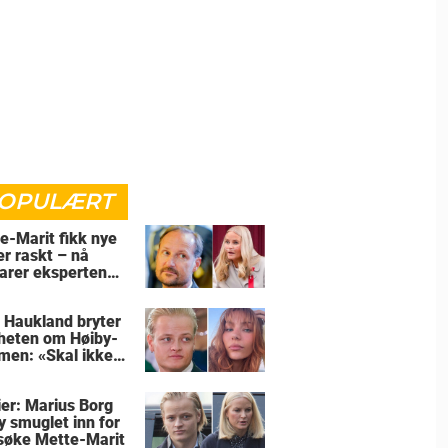
OPULÆRT
e-Marit fikk nye
er raskt – nå
larer eksperten
for
 Haukland bryter
heten om Høiby-
en: «Skal ikke
er: Marius Borg
y smuglet inn for
søke Mette-Marit