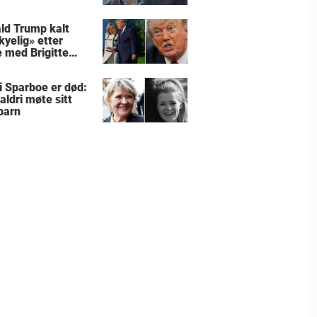
ld Trump kalt
kyelig» etter
 med Brigitte
ron
ti Sparboe er død:
aldri møte sitt
barn