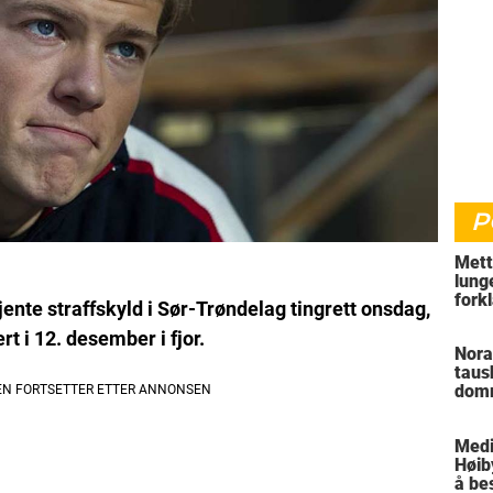
P
Mett
lung
fork
ente straffskyld i Sør-Trøndelag tingrett onsdag,
hvor
rt i 12. desember i fjor.
Nora
taus
domm
tie»
Medi
Høib
å be