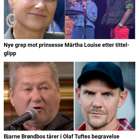
Nye grep mot prinsesse Märtha Louise etter tittel-
glipp
Bjarne Brøndbos tårer i Olaf Tuftes begravelse