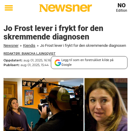
NO
Edition
Toggle
menu
Jo Frost lever i frykt for den
skremmende diagnosen
Newsner
»
Kjendis
»
Jo Frost lever i frykt for den skremmende diagnosen
REDAKTØR: BIANCHA LJUNGQVIST
Oppdatert:
aug 01, 2025, 16:16
Legg til som en foretrukket kilde på
Publisert:
aug 01, 2025, 15:44
Google