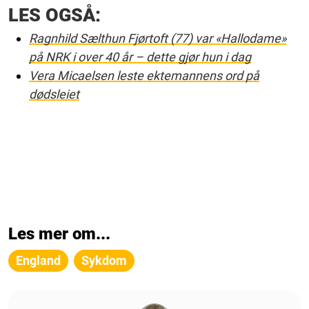
LES OGSÅ:
Ragnhild Sælthun Fjørtoft (77) var «Hallodame»
på NRK i over 40 år – dette gjør hun i dag
Vera Micaelsen leste ektemannens ord på
dødsleiet
Les mer om...
England
Sykdom