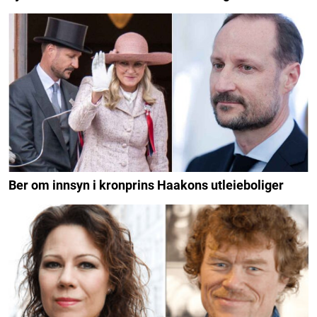
Ber om innsyn i kronprins Haakons utleieboliger