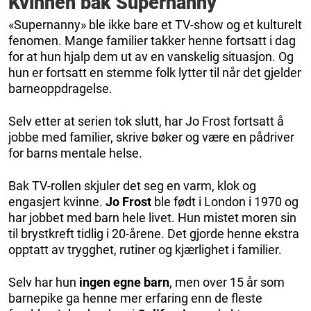
Kvinnen bak Supernanny
«Supernanny» ble ikke bare et TV-show og et kulturelt
fenomen. Mange familier takker henne fortsatt i dag
for at hun hjalp dem ut av en vanskelig situasjon. Og
hun er fortsatt en stemme folk lytter til når det gjelder
barneoppdragelse.
Selv etter at serien tok slutt, har Jo Frost fortsatt å
jobbe med familier, skrive bøker og være en pådriver
for barns mentale helse.
Bak TV-rollen skjuler det seg en varm, klok og
engasjert kvinne.
Jo Frost
ble født i London i 1970 og
har jobbet med barn hele livet. Hun mistet moren sin
til brystkreft tidlig i 20-årene. Det gjorde henne ekstra
opptatt av trygghet, rutiner og kjærlighet i familier.
Selv har hun
ingen egne barn
, men over 15 år som
barnepike ga henne mer erfaring enn de fleste