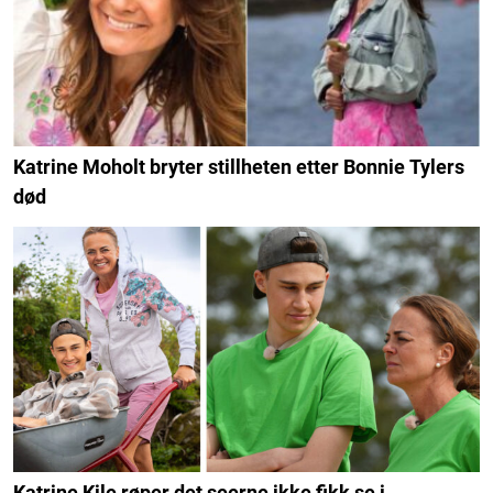
Katrine Moholt bryter stillheten etter Bonnie Tylers
død
Katrine Kile røper det seerne ikke fikk se i