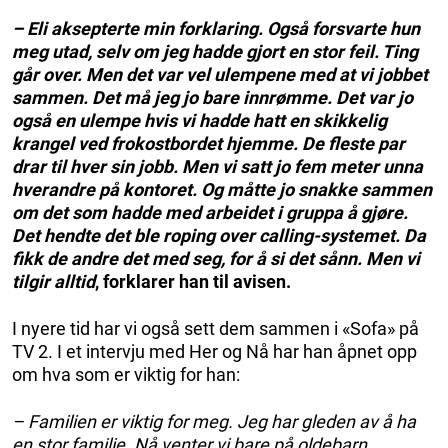
– Eli aksepterte min forklaring. Også forsvarte hun
meg utad, selv om jeg hadde gjort en stor feil. Ting
går over. Men det var vel ulempene med at vi jobbet
sammen. Det må jeg jo bare innrømme. Det var jo
også en ulempe hvis vi hadde hatt en skikkelig
krangel ved frokostbordet hjemme. De fleste par
drar til hver sin jobb. Men vi satt jo fem meter unna
hverandre på kontoret. Og måtte jo snakke sammen
om det som hadde med arbeidet i gruppa å gjøre.
Det hendte det ble roping over calling-systemet. Da
fikk de andre det med seg, for å si det sånn. Men vi
tilgir alltid
, forklarer han til avisen.
I nyere tid har vi også sett dem sammen i «Sofa» på
TV 2. I et intervju med Her og Nå har han åpnet opp
om hva som er viktig for han:
– Familien er viktig for meg. Jeg har gleden av å ha
en stor familie. Nå venter vi bare på oldebarn.