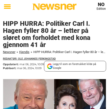
NO
Edition
Toggle
menu
HIPP HURRA: Politiker Carl I.
Hagen fyller 80 år – letter på
sløret om forholdet med kona
gjennom 41 år
Newsner
»
Kjendis
»
HIPP HURRA: Politiker Carl I. Hagen fyller 80 år – letter på sløret om forholdet med kona gjennom 41 år
REDAKTØR: OLE JOHANNES FERKINGSTAD
Oppdatert:
mai 06, 2024, 10:09
Legg til som en foretrukket kilde på
Publisert:
mai 06, 2024, 10:09
Google