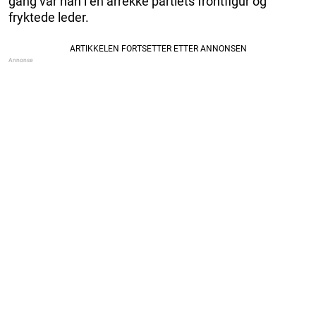
gang var han i en årrekke partiets frontfigur og
fryktede leder.