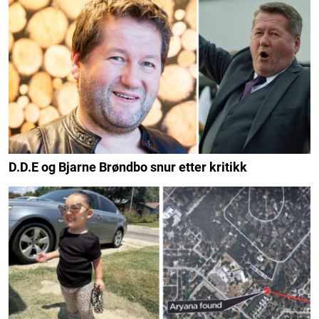
D.D.E og Bjarne Brøndbo snur etter kritikk