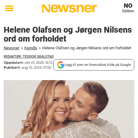
NO
Edition
Toggle
menu
Helene Olafsen og Jørgen Nilsens
ord om forholdet
Newsner
»
Kjendis
»
Helene Olafsen og Jørgen Nilsens ord om forholdet
REDAKTØR: TEODOR SKALSTAD
Oppdatert:
okt 01, 2025, 16:13
Legg til som en foretrukket kilde på Google
Publisert:
aug 15, 2023, 07:55