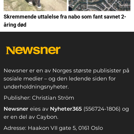
Skremmende uttalelse fra nabo som fant savnet 2-
åring død
Newsner er en av Norges største publisister på
sosiale medier – og den ledende siden for
underholdningsnyheter.
Publisher: Christian Ström
Newsner
eies av
Nyheter365
(556724-1806) og
er en del av Caybon.
Adresse: Haakon VII gate 5, 0161 Oslo