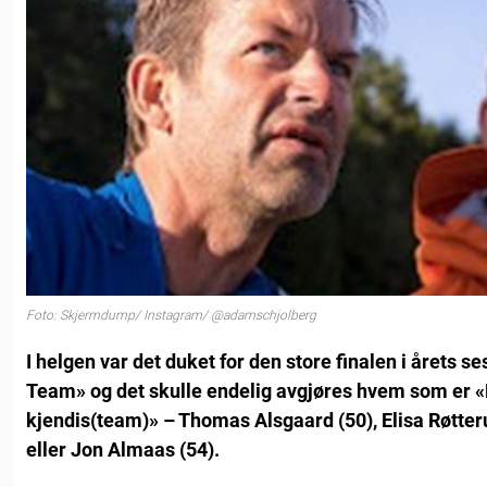
Foto: Skjermdump/ Instagram/ @adamschjolberg
I helgen var det duket for den store finalen i årets 
Team» og det skulle endelig avgjøres hvem som er «
kjendis(team)» – Thomas Alsgaard (50), Elisa Røtter
eller Jon Almaas (54).