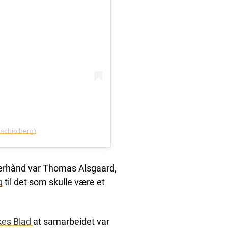
schjolberg)
overhånd var Thomas Alsgaard,
g
til det som skulle være et
kes Blad
at samarbeidet var