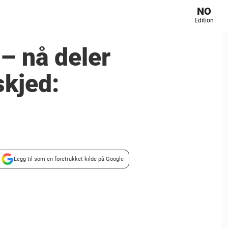
NO
Edition
– nå deler
kjed:
Legg til som en foretrukket kilde på Google