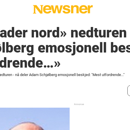
rader nord» nedturen 
lberg emosjonell bes
rdrende…»
nedturen - nå deler Adam Schjølberg emosjonell beskjed: "Mest utfordrende..."