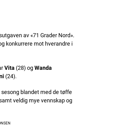
isutgaven av «71 Grader Nord».
og konkurrere mot hverandre i
ar
Vita
(28) og
Wanda
ni
(24).
 sesong blandet med de tøffe
a, samt veldig mye vennskap og