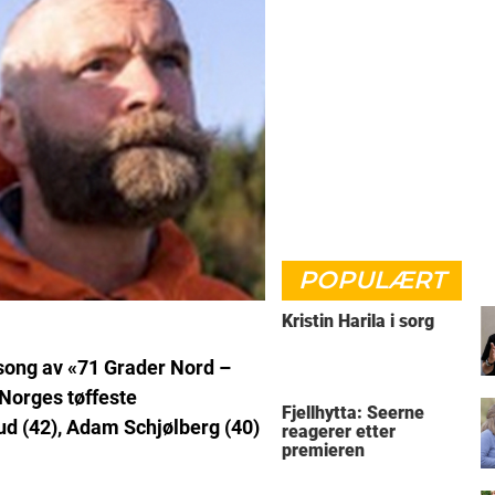
POPULÆRT
Kristin Harila i sorg
sesong av «71 Grader Nord –
Norges tøffeste
Fjellhytta: Seerne
ud (42), Adam Schjølberg (40)
reagerer etter
premieren