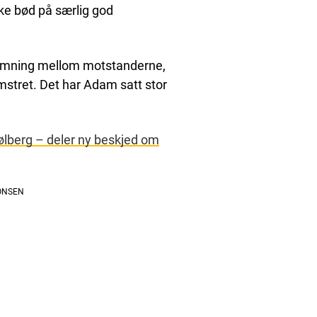
ikke bød på særlig god
stemning mellom motstanderne,
stret. Det har Adam satt stor
lberg – deler ny beskjed om