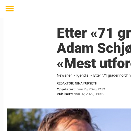
Toggle
menu
Etter «71 g
Adam Schjø
«Mest utfo
Newsner
»
Kjendis
»
Etter "71 grader nord" 
REDAKTØR: NINA FURSETH
Oppdatert:
mar 25, 2026, 12:32
Publisert:
mai 02, 2022, 08:46