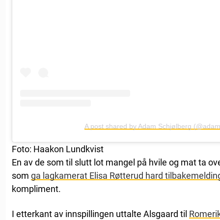
A post shared by Adam Schjølberg (@adam
Foto: Haakon Lundkvist
En av de som til slutt lot mangel på hvile og mat ta 
som
ga lagkamerat Elisa Røtterud hard tilbakemeldin
kompliment.
I etterkant av innspillingen uttalte Alsgaard til
Romeri