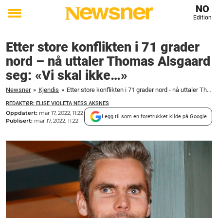
NO
Edition
Toggle
menu
Etter store konflikten i 71 grader
nord – nå uttaler Thomas Alsgaard
seg: «Vi skal ikke…»
Newsner
»
Kjendis
»
Etter store konflikten i 71 grader nord - nå uttaler Thomas Alsgaard seg: "Vi skal ikke..."
REDAKTØR: ELISE VIOLETA NESS AKSNES
Oppdatert:
mar 17, 2022, 11:22
Legg til som en foretrukket kilde på Google
Publisert:
mar 17, 2022, 11:22