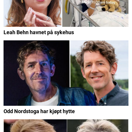
Leah Behn havnet på sykehus
Odd Nordstoga har kjøpt hytte