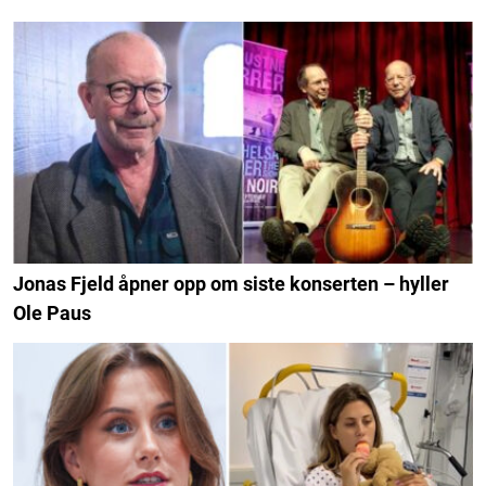
Jonas Fjeld åpner opp om siste konserten – hyller
Ole Paus