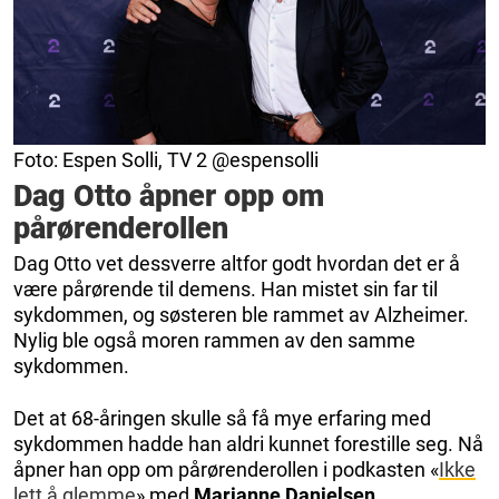
Foto: Espen Solli, TV 2 @espensolli
Dag Otto åpner opp om
pårørenderollen
Dag Otto vet dessverre altfor godt hvordan det er å
være pårørende til demens. Han mistet sin far til
sykdommen, og søsteren ble rammet av Alzheimer.
Nylig ble også moren rammen av den samme
sykdommen.
Det at 68-åringen skulle så få mye erfaring med
sykdommen hadde han aldri kunnet forestille seg. Nå
åpner han opp om pårørenderollen i podkasten «
Ikke
lett å glemme
» med
Marianne Danielsen
.