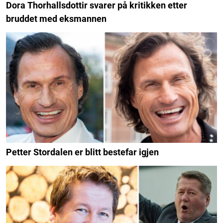
Dora Thorhallsdottir svarer på kritikken etter
bruddet med eksmannen
Petter Stordalen er blitt bestefar igjen