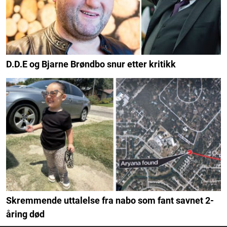
D.D.E og Bjarne Brøndbo snur etter kritikk
Skremmende uttalelse fra nabo som fant savnet 2-
åring død