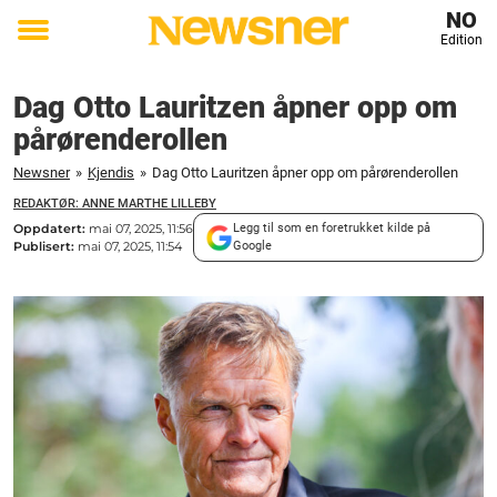
NO
Edition
Toggle
menu
Dag Otto Lauritzen åpner opp om
pårørenderollen
Newsner
»
Kjendis
»
Dag Otto Lauritzen åpner opp om pårørenderollen
REDAKTØR: ANNE MARTHE LILLEBY
Oppdatert:
mai 07, 2025, 11:56
Legg til som en foretrukket kilde på
Publisert:
mai 07, 2025, 11:54
Google