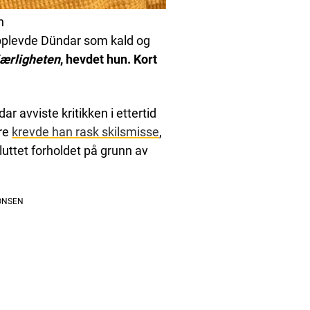
n
opplevde Dündar som kald og
jærligheten
, hevdet hun. Kort
 avviste kritikken i ettertid
ere
krevde han rask skilsmisse
,
uttet forholdet på grunn av