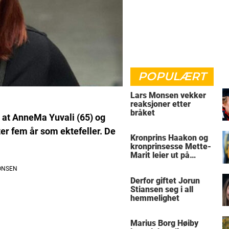
POPULÆRT
Lars Monsen vekker
reaksjoner etter
bråket
nt at AnneMa Yuvali (65) og
ter fem år som ektefeller. De
Kronprins Haakon og
kronprinsesse Mette-
Marit leier ut på
Skaugum
Derfor giftet Jorun
Stiansen seg i all
hemmelighet
Marius Borg Høiby