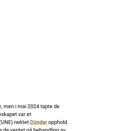
e, men i mai 2024 tapte de
eskapet var et
(UNE) nektet
Dündar
opphold.
ns de ventet på behandling av