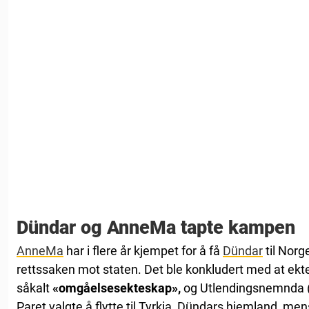
Dündar og AnneMa tapte kampen
AnneMa
har i flere år kjempet for å få
Dündar
til Norg
rettssaken mot staten. Det ble konkludert med at ekt
såkalt
«omgåelsesekteskap»,
og Utlendingsnemnda 
Paret valgte å flytte til Tyrkia, Dündars hjemland, me