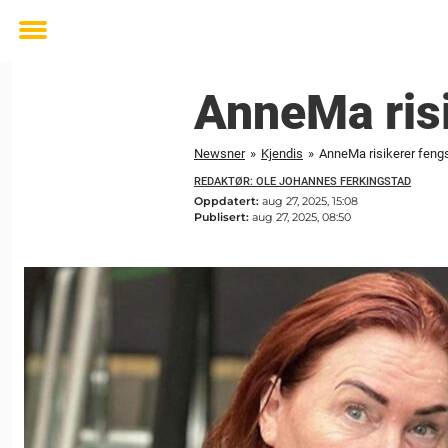
Toggle
menu
AnneMa risi
Newsner
»
Kjendis
»
AnneMa risikerer feng
REDAKTØR: OLE JOHANNES FERKINGSTAD
Oppdatert:
aug 27, 2025, 15:08
Publisert:
aug 27, 2025, 08:50