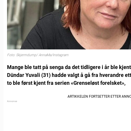
Foto: Skjermdump/ AnnaMa/Instagram
Mange ble tatt på senga da det tidligere i år ble kje
Dündar Yuvali (31) hadde valgt å gå fra hverandre et
to ble først kjent fra serien «Grenseløst forelsket»,