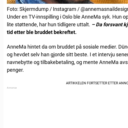
Foto: Skjermdump / Instagram / @annemasnaildesig
Under en TV-innspilling i Oslo ble AnneMa syk. Hun 
lite støttende, har hun tidligere uttalt.
– Da forsvant k
tid etter ble bruddet bekreftet.
AnneMa hintet da om bruddet på sosiale medier. Dündar
og hevdet selv han gjorde sitt beste. I et intervju sen
navnebytte og tilbakebetaling, og mente AnneMa avsl
penger.