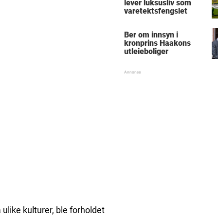
lever luksusliv som
varetektsfengslet
Ber om innsyn i
kronprins Haakons
utleieboliger
ulike kulturer, ble forholdet