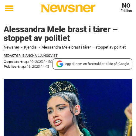
NO
Edition
Toggle
menu
Alessandra Mele brast i tårer –
stoppet av politiet
Newsner
»
Kjendis
»
Alessandra Mele brast i tårer – stoppet av politiet
REDAKTØR: BIANCHA LJUNGQVIST
Oppdatert:
apr 19, 2023, 14:50
Legg til som en foretrukket kilde på Google
Publisert:
apr 19, 2023, 14:43