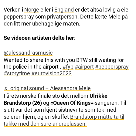
Verken i
Norge
eller i
England
er det altså lovlig å eie
pepperspray som privatperson. Dette lærte Mele på
den litt mer ubehagelige måten.
Se videoen artisten delte her:
@alessandrasmusic
Wanted to share this with you BTW still waiting for
the police in the airport .
#fyp
#airport
#pepperspray
#storytime
#eurovision2023
♬ original sound – Alessandra Mele
I årets norske finale sto det mellom
Ulrikke
Brandstorp (26)
og
«Queen Of Kings»
-sangeren. Til
slutt var det som kjent sistnevnte som tok med
seieren hjem, og en skuffet
Brandstorp måtte ta til
takke med den sure andreplassen.