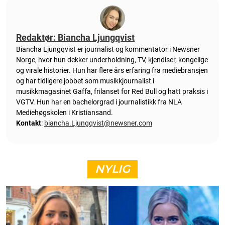
Redaktør: Biancha Ljungqvist
Biancha Ljungqvist er journalist og kommentator i Newsner
Norge, hvor hun dekker underholdning, TV, kjendiser, kongelige
og virale historier. Hun har flere års erfaring fra mediebransjen
og har tidligere jobbet som musikkjournalist i
musikkmagasinet Gaffa, frilanset for Red Bull og hatt praksis i
VGTV. Hun har en bachelorgrad i journalistikk fra NLA
Mediehøgskolen i Kristiansand.
Kontakt
:
biancha.Ljungqvist@newsner.com
NYLIG