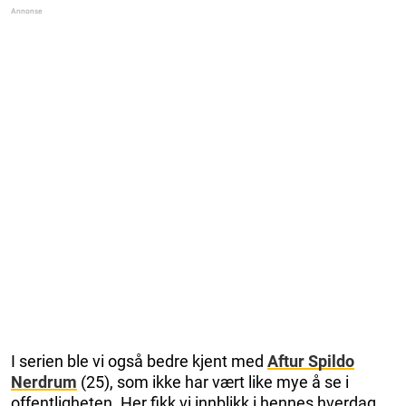
I serien ble vi også bedre kjent med
Aftur Spildo
Nerdrum
(25), som ikke har vært like mye å se i
offentligheten. Her fikk vi innblikk i hennes hverdag