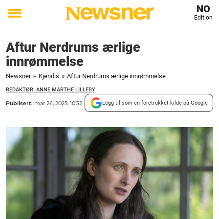
NO
Edition
Toggle
menu
Aftur Nerdrums ærlige
innrømmelse
Newsner
»
Kjendis
»
Aftur Nerdrums ærlige innrømmelse
REDAKTØR: ANNE MARTHE LILLEBY
Publisert:
mar 26, 2025, 10:32
Legg til som en foretrukket kilde på Google