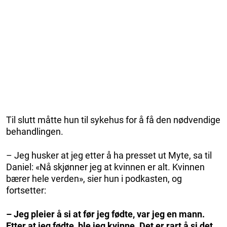
Til slutt måtte hun til sykehus for å få den nødvendige
behandlingen.
– Jeg husker at jeg etter å ha presset ut Myte, sa til
Daniel: «Nå skjønner jeg at kvinnen er alt. Kvinnen
bærer hele verden», sier hun i podkasten, og
fortsetter:
– Jeg pleier å si at før jeg fødte, var jeg en mann.
Etter at jeg fødte, ble jeg kvinne. Det er rart å si det,