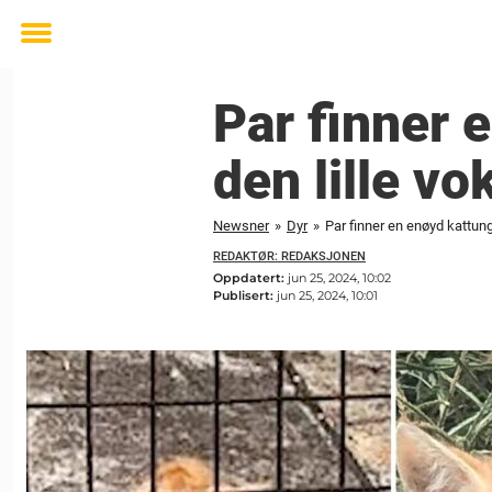
Toggle
menu
Par finner 
den lille vo
Newsner
»
Dyr
»
Par finner en enøyd kattunge
REDAKTØR: REDAKSJONEN
Oppdatert:
jun 25, 2024, 10:02
Publisert:
jun 25, 2024, 10:01