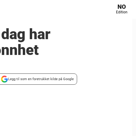
NO
Edition
 dag har
jønnhet
Legg til som en foretrukket kilde på Google