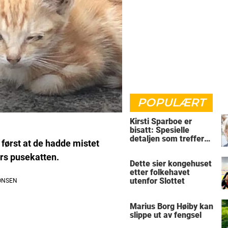
POPULÆRT
Kirsti Sparboe er
bisatt: Spesielle
detaljen som treffer
 først at de hadde mistet
rett i hjertet
rs pusekatten.
Dette sier kongehuset
etter folkehavet
utenfor Slottet
Marius Borg Høiby kan
slippe ut av fengsel