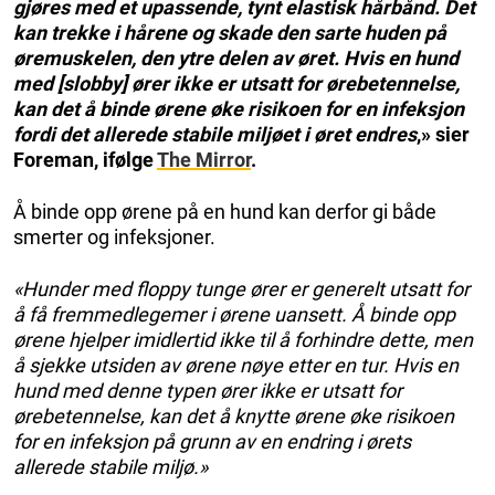
gjøres med et upassende, tynt elastisk hårbånd. Det
kan trekke i hårene og skade den sarte huden på
øremuskelen, den ytre delen av øret. Hvis en hund
med [slobby] ører ikke er utsatt for ørebetennelse,
kan det å binde ørene øke risikoen for en infeksjon
fordi det allerede stabile miljøet i øret endres
,» sier
Foreman, ifølge
The Mirror
.
Å binde opp ørene på en hund kan derfor gi både
smerter og infeksjoner.
«Hunder med floppy tunge ører er generelt utsatt for
å få fremmedlegemer i ørene uansett. Å binde opp
ørene hjelper imidlertid ikke til å forhindre dette, men
å sjekke utsiden av ørene nøye etter en tur. Hvis en
hund med denne typen ører ikke er utsatt for
ørebetennelse, kan det å knytte ørene øke risikoen
for en infeksjon på grunn av en endring i ørets
allerede stabile miljø.»