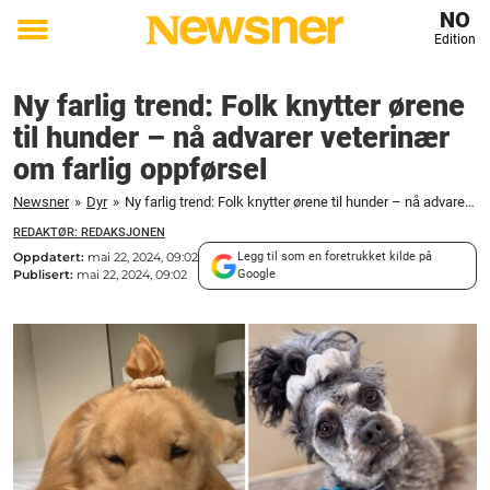
NO
Edition
Toggle
menu
Ny farlig trend: Folk knytter ørene
til hunder – nå advarer veterinær
om farlig oppførsel
Newsner
»
Dyr
»
Ny farlig trend: Folk knytter ørene til hunder – nå advarer veterinær om farlig oppførsel
REDAKTØR: REDAKSJONEN
Oppdatert:
mai 22, 2024, 09:02
Legg til som en foretrukket kilde på
Publisert:
mai 22, 2024, 09:02
Google