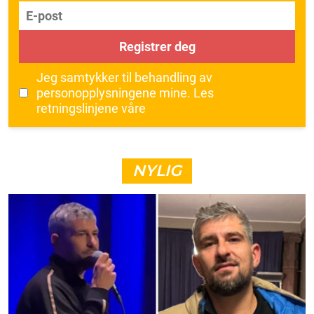
E-post
Registrer deg
Jeg samtykker til behandling av
personopplysningene mine.
Les
retningslinjene våre
NYLIG