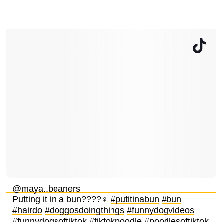
@maya..beaners
Putting it in a bun????‍♀️
#putitinabun
#bun
#hairdo
#doggosdoingthings
#funnydogvideos
#funnydogsoftiktok
#tiktokpoodle
#poodlesoftiktok