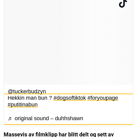
@tuckerbudzyn
Hekkin man bun ?
#dogsoftiktok
#foryoupage
#putitinabun
♬ original sound – duhhshawn
Massevis av filmklipp har blitt delt og sett av