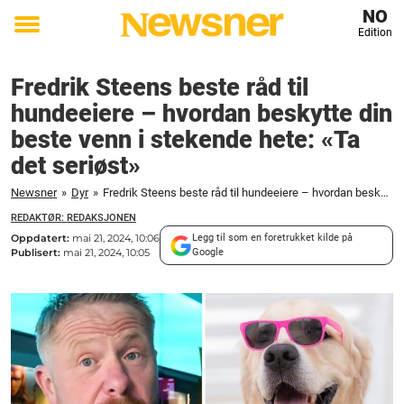
NO
Edition
Toggle
menu
Fredrik Steens beste råd til
hundeeiere – hvordan beskytte din
beste venn i stekende hete: «Ta
det seriøst»
Newsner
»
Dyr
»
Fredrik Steens beste råd til hundeeiere – hvordan beskytte din beste venn i stekende hete: «Ta det seriøst»
REDAKTØR: REDAKSJONEN
Oppdatert:
mai 21, 2024, 10:06
Legg til som en foretrukket kilde på
Publisert:
mai 21, 2024, 10:05
Google