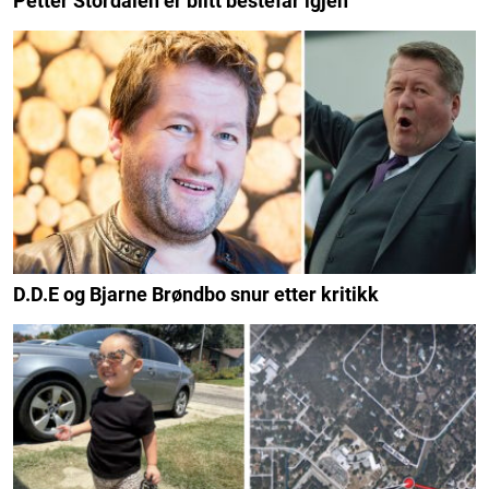
Petter Stordalen er blitt bestefar igjen
D.D.E og Bjarne Brøndbo snur etter kritikk