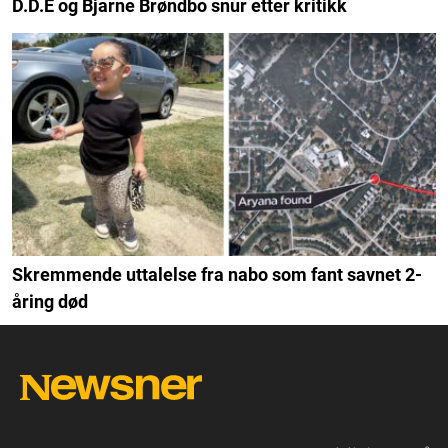
D.D.E og Bjarne Brøndbo snur etter kritikk
Skremmende uttalelse fra nabo som fant savnet 2-
åring død