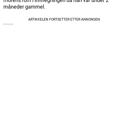
morens rom i innhegningen da han var under 2
måneder gammel.