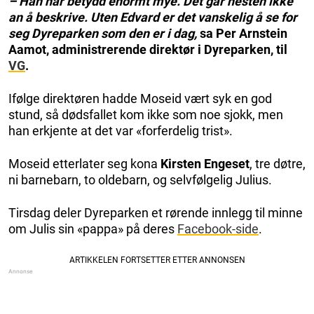
– Han har betydd enormt mye. Det går nesten ikke
an å beskrive. Uten Edvard er det vanskelig å se for
seg Dyreparken som den er i dag,
sa Per Arnstein
Aamot, administrerende direktør i Dyreparken, til
VG
.
Ifølge direktøren hadde Moseid vært syk en god
stund, så dødsfallet kom ikke som noe sjokk, men
han erkjente at det var «forferdelig trist».
Moseid etterlater seg kona
Kirsten Engeset
, tre døtre,
ni barnebarn, to oldebarn, og selvfølgelig Julius.
Tirsdag deler Dyreparken et rørende innlegg til minne
om Julis sin «pappa» på deres
Facebook-side
.