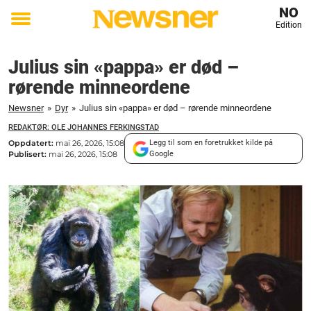
NO
Edition
Toggle
menu
Julius sin «pappa» er død –
rørende minneordene
Newsner
»
Dyr
»
Julius sin «pappa» er død – rørende minneordene
REDAKTØR: OLE JOHANNES FERKINGSTAD
Oppdatert:
mai 26, 2026, 15:08
Legg til som en foretrukket kilde på
Publisert:
mai 26, 2026, 15:08
Google