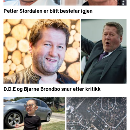
Petter Stordalen er blitt bestefar igjen
D.D.E og Bjarne Brøndbo snur etter kritikk