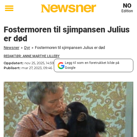
NO
Edition
Toggle
menu
Fostermoren til sjimpansen Julius
er død
Newsner
»
Dyr
»
Fostermoren til sjimpansen Julius er død
REDAKTØR: ANNE MARTHE LILLEBY
Oppdatert:
nov 25, 2025, 14:59
Legg til som en foretrukket kilde på
Publisert:
mar 27, 2023, 09:46
Google