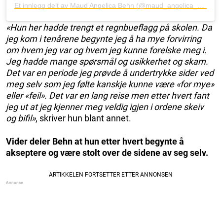
Et innlegg delt av Maud Angelica Behn (@maud_angelica_behn)
«Hun her hadde trengt et regnbueflagg på skolen. Da
jeg kom i tenårene begynte jeg å ha mye forvirring
om hvem jeg var og hvem jeg kunne forelske meg i.
Jeg hadde mange spørsmål og usikkerhet og skam.
Det var en periode jeg prøvde å undertrykke sider ved
meg selv som jeg følte kanskje kunne være «for mye»
eller «feil». Det var en lang reise men etter hvert fant
jeg ut at jeg kjenner meg veldig igjen i ordene skeiv
og bifil»
, skriver hun blant annet.
Vider deler Behn at hun etter hvert begynte å
akseptere og være stolt over de sidene av seg selv.