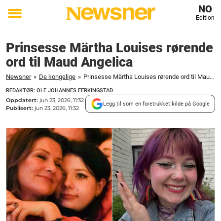
NO
Edition
Toggle
menu
Prinsesse Märtha Louises rørende
ord til Maud Angelica
Newsner
»
De kongelige
»
Prinsesse Märtha Louises rørende ord til Maud Angelica
REDAKTØR: OLE JOHANNES FERKINGSTAD
Oppdatert:
jun 23, 2026, 11:32
Legg til som en foretrukket kilde på Google
Publisert:
jun 23, 2026, 11:32