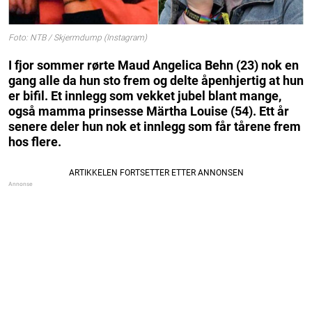
Foto: NTB / Skjermdump (Instagram)
I fjor sommer rørte Maud Angelica Behn (23) nok en
gang alle da hun sto frem og delte åpenhjertig at hun
er bifil. Et innlegg som vekket jubel blant mange,
også mamma prinsesse Märtha Louise (54). Ett år
senere deler hun nok et innlegg som får tårene frem
hos flere.