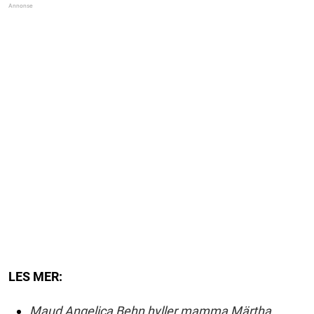
LES MER:
Maud Angelica Behn hyller mamma Märtha