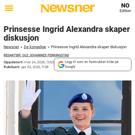
NO
Edition
Toggle
menu
Prinsesse Ingrid Alexandra skaper
diskusjon
Newsner
»
De kongelige
»
Prinsesse Ingrid Alexandra skaper diskusjon
REDAKTØR: OLE JOHANNES FERKINGSTAD
Oppdatert:
mar 24, 2026, 13:50
Legg til som en foretrukket kilde på
Publisert:
apr 02, 2025, 11:38
Google