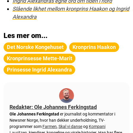
Ingrid Alexandras egne ord om tiden i nord
Slående likhet mellom kronprins Haakon og Ingrid
Alexandra
Les mer om...
Det Norske Kongehuset
Kronprins Haakon
Kronprinsesse Mette-Marit
Prinsesse Ingrid Alexandra
Redaktør: Ole Johannes Ferkingstad
Ole Johannes Ferkingstad
er journalist og kommentator i
Newsner Norge, hvor han dekker underholdning, TV-
programmer som
Farmen
,
Skal vi danse
og
Kompani
Lauritzen
, kjendiser, kongelige og virale historier. Han har flere