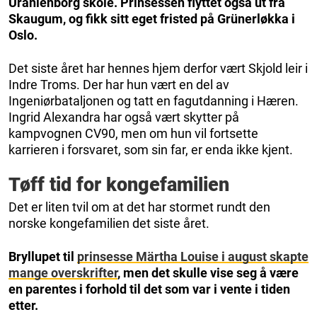
Uranienborg skole. Prinsessen flyttet også ut fra
Skaugum, og fikk sitt eget fristed på Grünerløkka i
Oslo.
Det siste året har hennes hjem derfor vært Skjold leir i
Indre Troms. Der har hun vært en del av
Ingeniørbataljonen og tatt en fagutdanning i Hæren.
Ingrid Alexandra har også vært skytter på
kampvognen CV90, men om hun vil fortsette
karrieren i forsvaret, som sin far, er enda ikke kjent.
Tøff tid for kongefamilien
Det er liten tvil om at det har stormet rundt den
norske kongefamilien det siste året.
Bryllupet til
prinsesse Märtha Louise i august skapte
mange overskrifter
, men det skulle vise seg å være
en parentes i forhold til det som var i vente i tiden
etter.