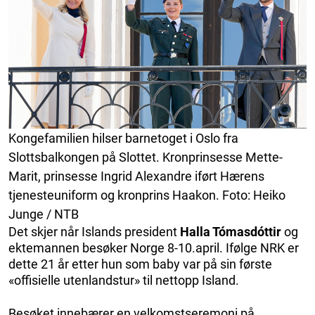
Kongefamilien hilser barnetoget i Oslo fra
Slottsbalkongen på Slottet. Kronprinsesse Mette-
Marit, prinsesse Ingrid Alexandre iført Hærens
tjenesteuniform og kronprins Haakon. Foto: Heiko
Junge / NTB
Det skjer når Islands president
Halla Tómasdóttir
og
ektemannen besøker Norge 8-10.april. Ifølge NRK er
dette 21 år etter hun som baby var på sin første
«offisielle utenlandstur» til nettopp Island.
Besøket innebærer en velkomstseremoni på